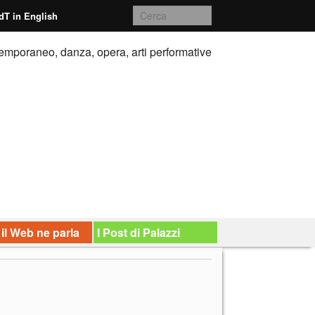
dT in English
emporaneo, danza, opera, arti performative
 il Web ne parla
I Post di Palazzi