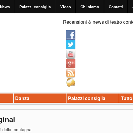
News
Palazzi consiglia
Video
Chi siamo
Contatti
Recensioni & news di teatro cont
Danza
Palazzi consiglia
Tutto
ginal
ti della montagna
.