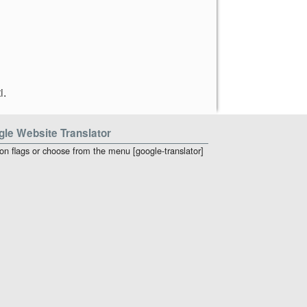
i
.
le Website Translator
 on flags or choose from the menu [google-translator]