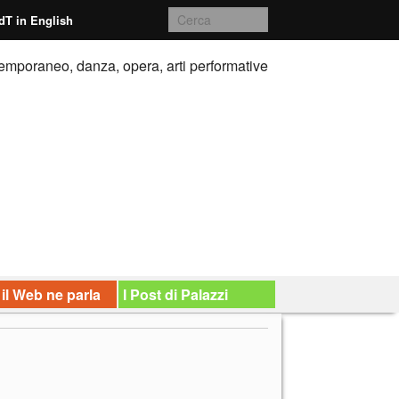
dT in English
emporaneo, danza, opera, arti performative
 il Web ne parla
I Post di Palazzi