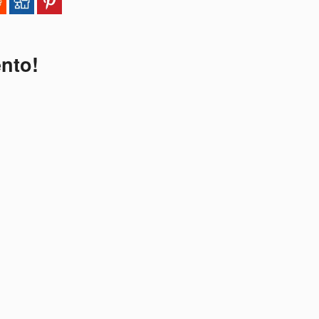
ento!