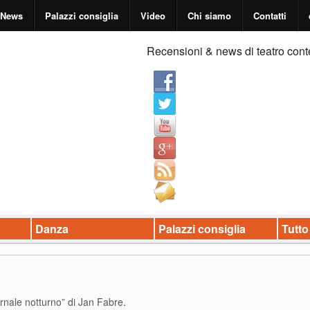
News
Palazzi consiglia
Video
Chi siamo
Contatti
Recensioni & news di teatro cont
Danza
Palazzi consiglia
Tutto
ornale notturno” di Jan Fabre
.