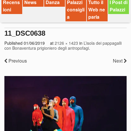
Recens
News
Danza
Palazzi
Tutto il
I Post di
ioni
consigli
Web ne
Palazzi
a
parla
11_DSC0638
Published
01/06/2019
at
2126 × 1423
in
L’isola dei pappagalli
con Bonaventura prigioniero degli antropofagi
.
Previous
Next