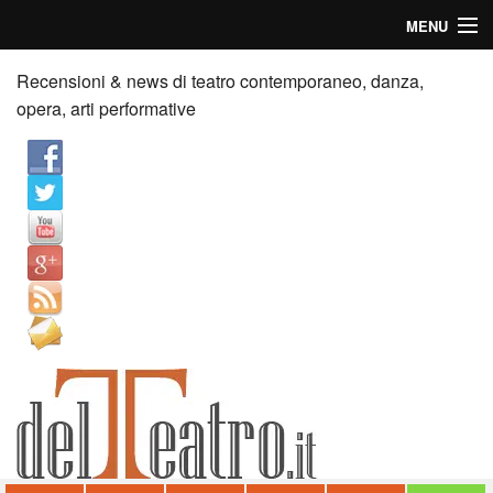
MENU
Home
Recensioni & news di teatro contemporaneo, danza,
opera, arti performative
Recensioni
Anticipazioni
News
Palazzi consiglia
Video
Chi siamo
Contatti
dT in English