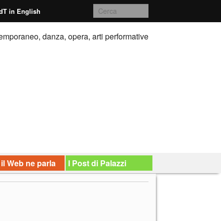
dT in English
emporaneo, danza, opera, arti performative
 il Web ne parla
I Post di Palazzi