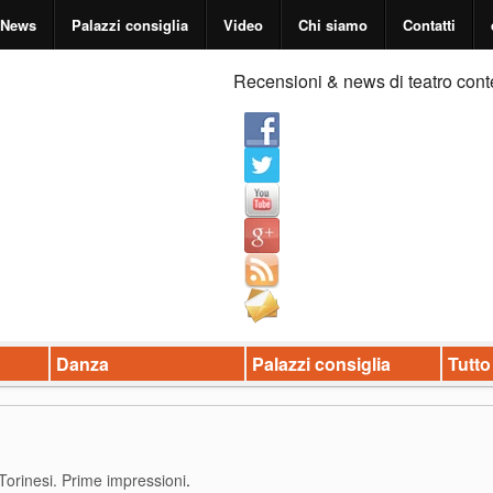
News
Palazzi consiglia
Video
Chi siamo
Contatti
Recensioni & news di teatro cont
Danza
Palazzi consiglia
Tutto
Torinesi. Prime impressioni
.