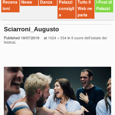
Recens
News
Danza
Palazzi
Tutto il
I Post di
ioni
consigli
Web ne
Palazzi
a
parla
Sciarroni_Augusto
Published
19/07/2019
at
1024 × 534
in
Il cuore dell’estate dei
festival
.