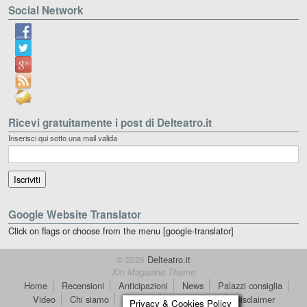
Social Network
Ricevi gratuitamente i post di Delteatro.it
Inserisci qui sotto una mail valida
Google Website Translator
Click on flags or choose from the menu [google-translator]
© 2026
Delteatro.it
Xin Magazine Theme
Home
Recensioni
Anticipazioni
News
Palazzi consiglia
Video
Chi siamo
Contatti
dT in English
Disclaimer
Privacy & Cookies Policy