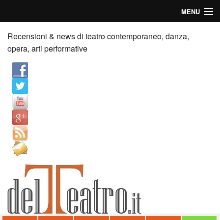
MENU
Home
Recensioni & news di teatro contemporaneo, danza,
opera, arti performative
Recensioni
Anticipazioni
News
Palazzi consiglia
Video
Chi siamo
Contatti
dT in English