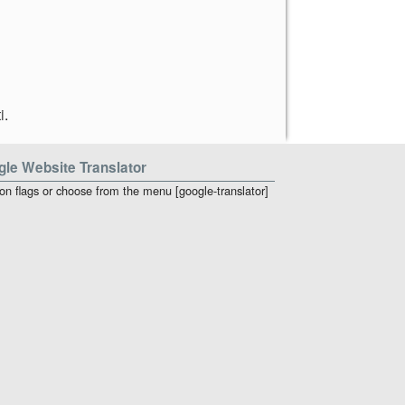
i
.
le Website Translator
 on flags or choose from the menu [google-translator]