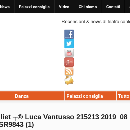
News
Palazzi consiglia
Video
Chi siamo
Contatti
Recensioni & news di teatro cont
Danza
Palazzi consiglia
Tutto
liet ┬® Luca Vantusso 215213 2019_08
SR9843 (1)