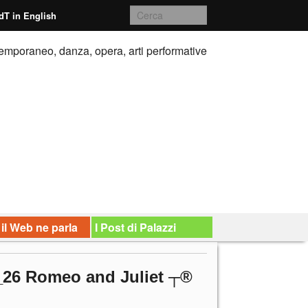
dT in English
emporaneo, danza, opera, arti performative
 il Web ne parla
I Post di Palazzi
_26 Romeo and Juliet ┬®