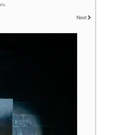
aru
.
Next