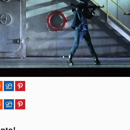
ento!