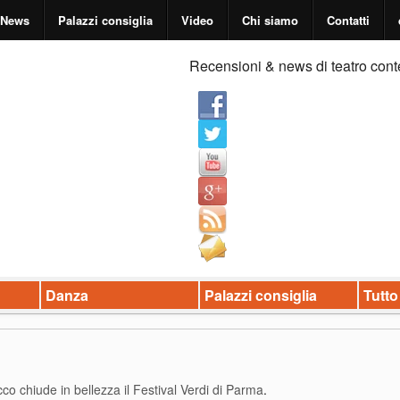
News
Palazzi consiglia
Video
Chi siamo
Contatti
Recensioni & news di teatro cont
Danza
Palazzi consiglia
Tutto
o chiude in bellezza il Festival Verdi di Parma
.