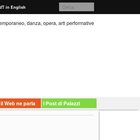
dT in English
emporaneo, danza, opera, arti performative
 il Web ne parla
I Post di Palazzi