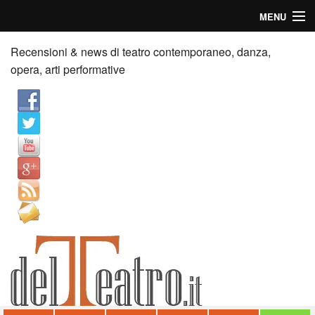
MENU
Home
Recensioni & news di teatro contemporaneo, danza,
opera, arti performative
Recensioni
Anticipazioni
News
Palazzi consiglia
Video
Chi siamo
Contatti
dT in English