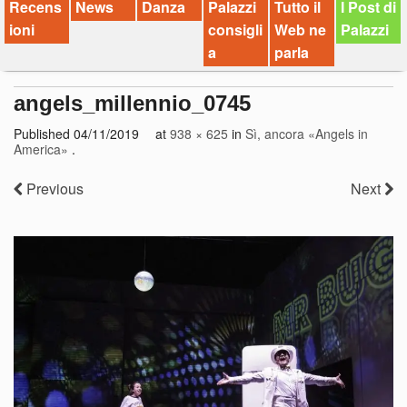
Recens
News
Danza
Palazzi
Tutto il
I Post di
ioni
consigli
Web ne
Palazzi
a
parla
angels_millennio_0745
Published
04/11/2019
at
938 × 625
in
Sì, ancora «Angels in
America»
.
Previous
Next