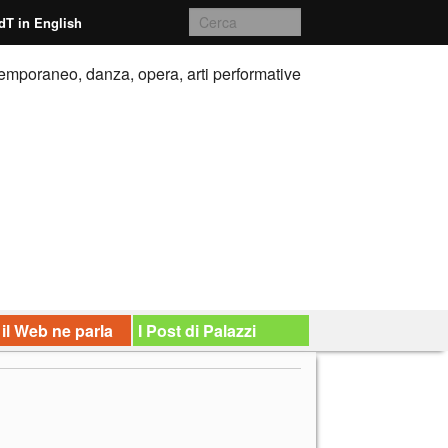
dT in English
emporaneo, danza, opera, arti performative
 il Web ne parla
I Post di Palazzi