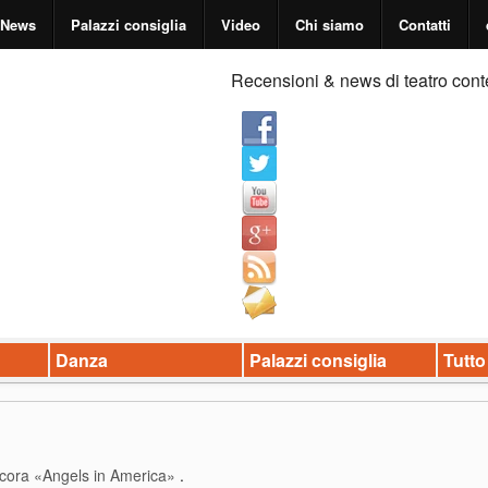
News
Palazzi consiglia
Video
Chi siamo
Contatti
Recensioni & news di teatro cont
Danza
Palazzi consiglia
Tutto
ncora «Angels in America»
.