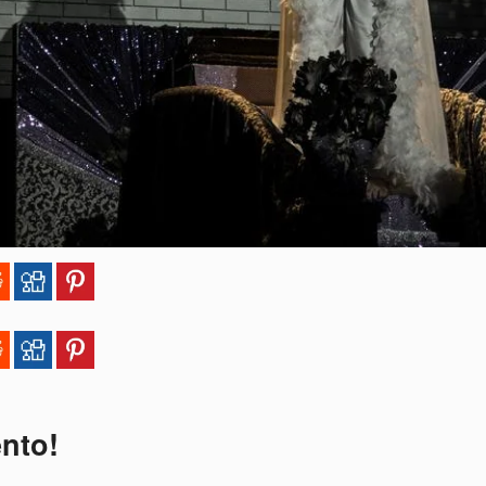
ento!