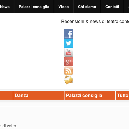
News
Palazzi consiglia
Video
Chi siamo
Contatti
Recensioni & news di teatro cont
Danza
Palazzi consiglia
Tutto
 di vetro
.