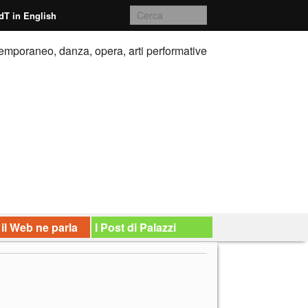
dT in English
emporaneo, danza, opera, arti performative
 il Web ne parla
I Post di Palazzi