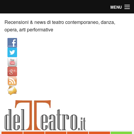
MENU
Home
Recensioni & news di teatro contemporaneo, danza,
opera, arti performative
Recensioni
Anticipazioni
News
Palazzi consiglia
Video
Chi siamo
Contatti
dT in English