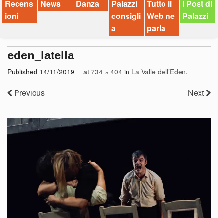
Recens
News
Danza
Palazzi
Tutto il
I Post di
ioni
consigli
Web ne
Palazzi
a
parla
eden_latella
Published
14/11/2019
at
734 × 404
in
La Valle dell’Eden
.
Previous
Next