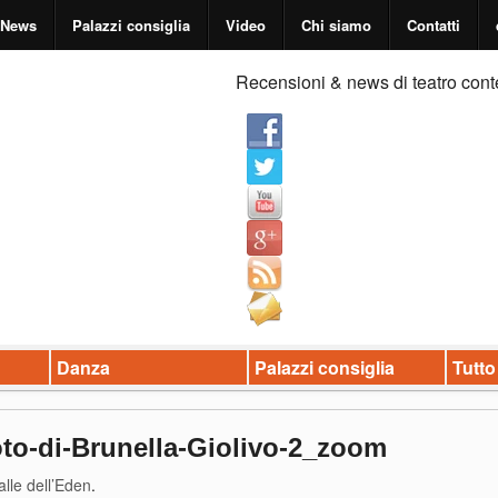
News
Palazzi consiglia
Video
Chi siamo
Contatti
Recensioni & news di teatro cont
Danza
Palazzi consiglia
Tutto
foto-di-Brunella-Giolivo-2_zoom
alle dell’Eden
.