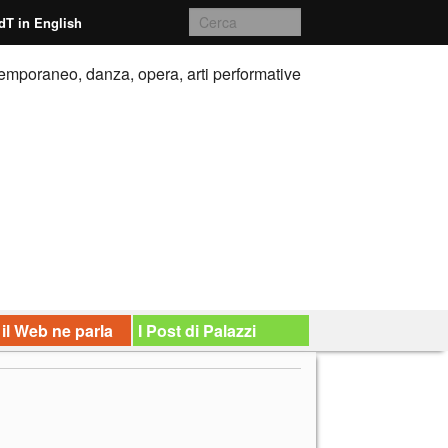
dT in English
emporaneo, danza, opera, arti performative
 il Web ne parla
I Post di Palazzi