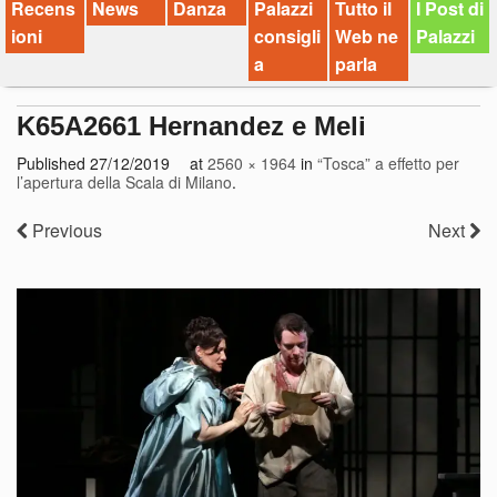
Recens
News
Danza
Palazzi
Tutto il
I Post di
ioni
consigli
Web ne
Palazzi
a
parla
K65A2661 Hernandez e Meli
Published
27/12/2019
at
2560 × 1964
in
“Tosca” a effetto per
l’apertura della Scala di Milano
.
Previous
Next