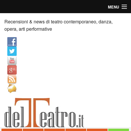
MENU
Home
Recensioni & news di teatro contemporaneo, danza,
opera, arti performative
Recensioni
Anticipazioni
News
Palazzi consiglia
Video
Chi siamo
Contatti
dT in English