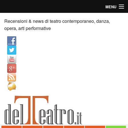
MENU
Home
Recensioni & news di teatro contemporaneo, danza,
opera, arti performative
Recensioni
Anticipazioni
News
Palazzi consiglia
Video
Chi siamo
Contatti
dT in English