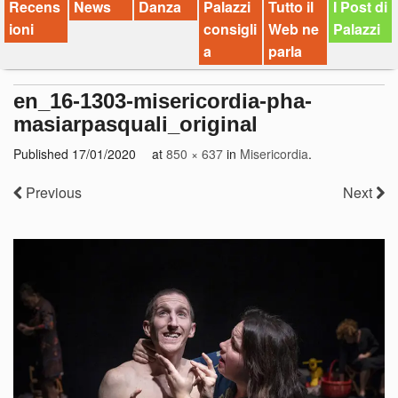
Recens
News
Danza
Palazzi
Tutto il
I Post di
ioni
consigli
Web ne
Palazzi
a
parla
en_16-1303-misericordia-pha-
masiarpasquali_original
Published
17/01/2020
at
850 × 637
in
Misericordia
.
Previous
Next