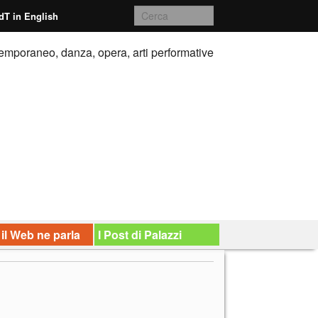
dT in English
emporaneo, danza, opera, arti performative
 il Web ne parla
I Post di Palazzi