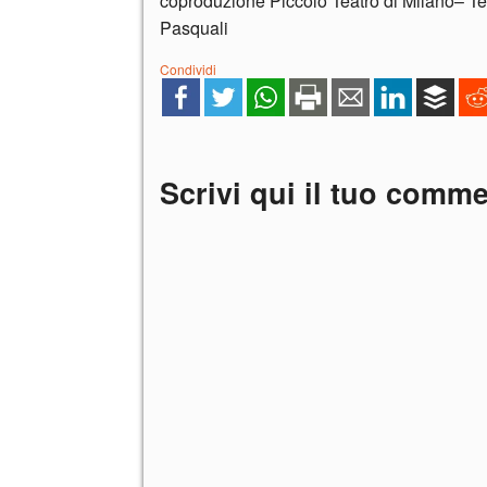
coproduzione Piccolo Teatro di Milano– T
Pasquali
Condividi
Scrivi qui il tuo comm