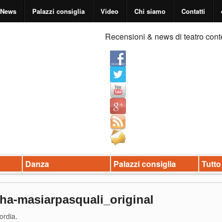
News
Palazzi consiglia
Video
Chi siamo
Contatti
Recensioni & news di teatro cont
Danza
Palazzi consiglia
Tutto
ha-masiarpasquali_original
ordia
.