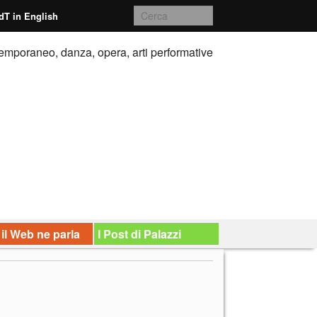
dT in English
emporaneo, danza, opera, arti performative
 il Web ne parla
I Post di Palazzi