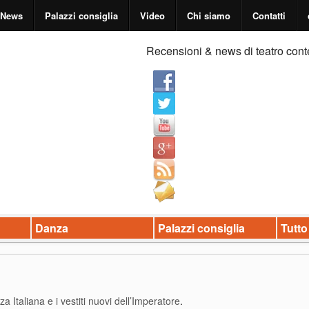
News
Palazzi consiglia
Video
Chi siamo
Contatti
Recensioni & news di teatro cont
Danza
Palazzi consiglia
Tutto
a Italiana e i vestiti nuovi dell’Imperatore
.