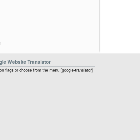
i
.
le Website Translator
 on flags or choose from the menu [google-translator]