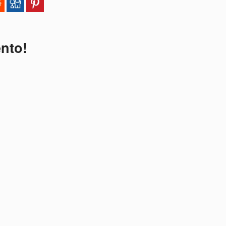
ento!