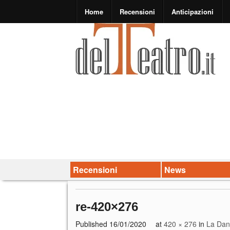
Home
Recensioni
Anticipazioni
Recensioni
News
re-420×276
Published
16/01/2020
at
420 × 276
in
La Danz