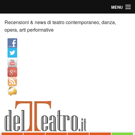
MENU
Home
Recensioni & news di teatro contemporaneo, danza,
opera, arti performative
Recensioni
Anticipazioni
News
Palazzi consiglia
Video
Chi siamo
Contatti
dT in English