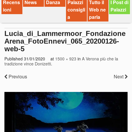
Recens
News
Danza
Palazzi
Tutto il
I Post di
ioni
consigli
Web ne
Palazzi
a
parla
Lucia_di_Lammermoor_Fondazione
Arena_FotoEnnevi_065_20200126-
web-5
Published
31/01/2020
at
1500 × 923
in
A Verona più che la
tradizione vince Donizetti
.
Previous
Next