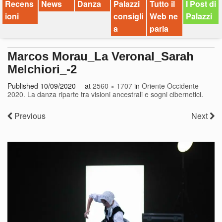
Recens
News
Danza
Palazzi
Tutto il
I Post di
ioni
consigli
Web ne
Palazzi
a
parla
Marcos Morau_La Veronal_Sarah
Melchiori_-2
Published
10/09/2020
at
2560 × 1707
in
Oriente Occidente
2020. La danza riparte tra visioni ancestrali e sogni cibernetici
.
Previous
Next