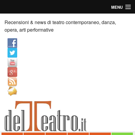
MENU
Home
Recensioni & news di teatro contemporaneo, danza,
opera, arti performative
Recensioni
Anticipazioni
News
Palazzi consiglia
Video
Chi siamo
Contatti
dT in English