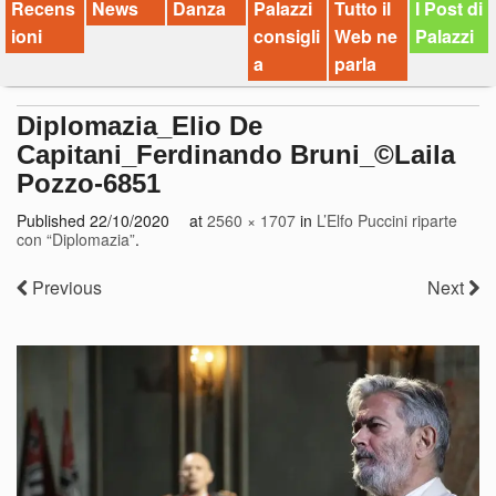
Recens
News
Danza
Palazzi
Tutto il
I Post di
ioni
consigli
Web ne
Palazzi
a
parla
Diplomazia_Elio De
Capitani_Ferdinando Bruni_©Laila
Pozzo-6851
Published
22/10/2020
at
2560 × 1707
in
L’Elfo Puccini riparte
con “Diplomazia”
.
Previous
Next