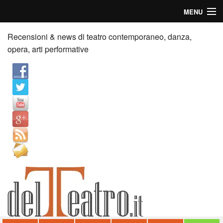
MENU
Home
Recensioni & news di teatro contemporaneo, danza,
opera, arti performative
Recensioni
Anticipazioni
News
Palazzi consiglia
Video
Chi siamo
Contatti
dT in English