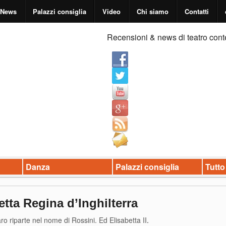
News
Palazzi consiglia
Video
Chi siamo
Contatti
Recensioni & news di teatro cont
Danza
Palazzi consiglia
Tutto
tta Regina d’Inghilterra
ro riparte nel nome di Rossini. Ed Elisabetta II
.