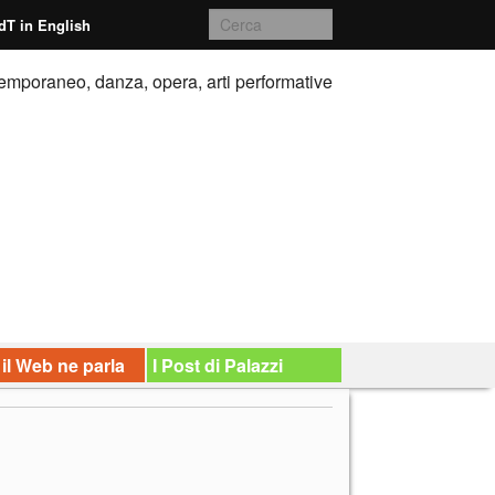
dT in English
emporaneo, danza, opera, arti performative
 il Web ne parla
I Post di Palazzi