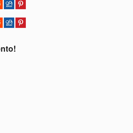
ento!