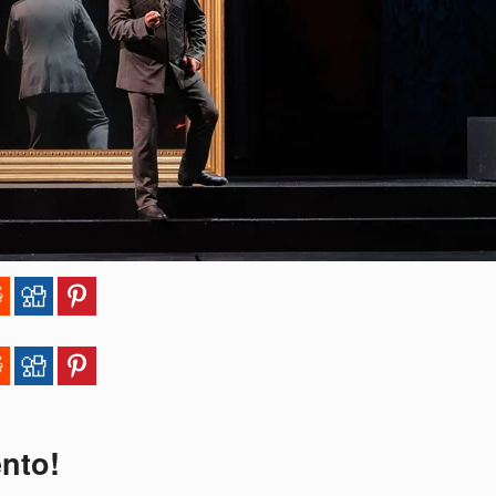
ento!