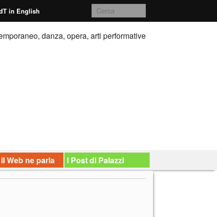
dT in English
emporaneo, danza, opera, arti performative
 il Web ne parla
I Post di Palazzi