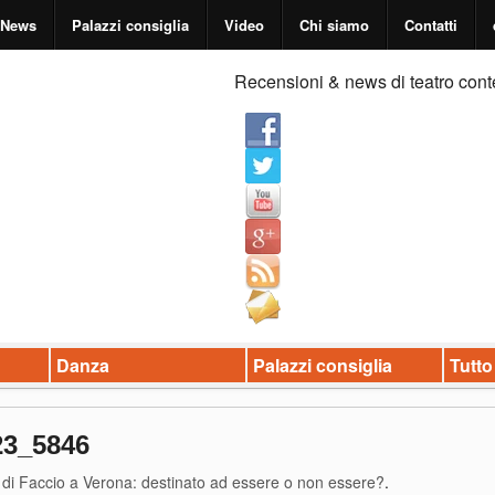
News
Palazzi consiglia
Video
Chi siamo
Contatti
Recensioni & news di teatro cont
Danza
Palazzi consiglia
Tutto
23_5846
di Faccio a Verona: destinato ad essere o non essere?
.