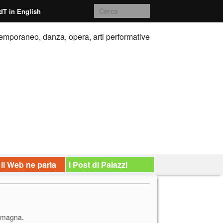
dT in English
emporaneo, danza, opera, arti performative
 il Web ne parla
I Post di Palazzi
Romagna
.