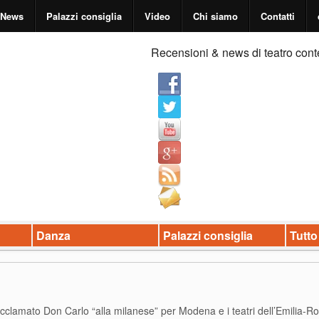
News
Palazzi consiglia
Video
Chi siamo
Contatti
Recensioni & news di teatro cont
Danza
Palazzi consiglia
Tutto
cclamato Don Carlo “alla milanese” per Modena e i teatri dell’Emilia-