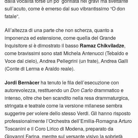
dalla vocalità forse un po’ gonfiata nei gravi ma svettante
sull’acuto, come è emerso dal suo vibrantissimo “O don
fatale”.
All’altezza di una parte che non scherza, quanto a
imponenza ed estensione, come quella del Grande
Inquisitore si è dimostrato il basso
Ramaz Chikviladze
,
come bravissimi sono stati Michela Antenucci (Tebaldo e
Voce dal cielo), Andrea Pellegrini (un frate), Andrea Galli
(Conte di Lerma e Araldo reale).
Jordi Bernàcer
ha tenuto le fila dell’esecuzione con
autorevolezza, restituendo un
Don Carlo
drammatico e
intenso, oltre che ben scandito nella resa drammaturgica,
stringata e teatrale come la versione milanese sembra
suggerire per volere dello stesso Verdi. Gli hanno risposto
professionalmente l’Orchestra dell’Emilia-Romagna Arturo
Toscanini e il Coro Lirico di Modena, preparato da
Giovanni Farina, mentre sul versante visivo la sobrietà