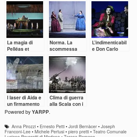
Ernani alla
Pavarotti di
acque con un
Fenice
Modena
trionfante Don
Carlo
La magia di
Norma. La
L’indimenticabil
Pelléas et
scommessa
e Don Carlo
Melisande
vinta dei teatri
scaligero di
conquista i
emiliani
Chung
teatri emiliani
I laser di Aida e
Clima di guerra
un firmamento
alla Scala con i
di stelle
Vespri siciliani
Powered by
YARPP
.
illuminano il
centenario
Anna Pirozzi
•
Ernesto Petti
•
Jordi Bernàcer
•
Joseph
dell’Arena di
Franconi-Lee
•
Michele Pertusi
•
piero pretti
•
Teatro Comunale
Verona
Luciano Pavarotti di Modena
•
Teresa Romano