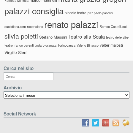
marco martinelli
Famosa Mimosa
palazzi consiglia
piccolo teatro
pier paolo pasolini
renato palazzi
recensione
Romeo Castellucci
quotidiana.com
silvia poletti
Teatro alla Scala
Stefano Massini
teatro delle albe
valter malosti
teatro franco parenti
tindaro granata
Torinodanza
Valerio Binasco
Virgilio Sieni
Cerca nel sito
Archivio
Archivio
Social Network