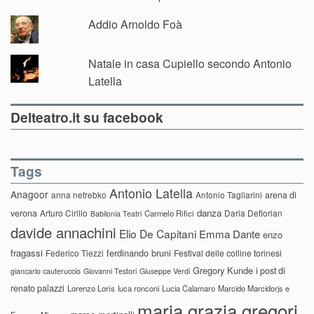
Addio Arnoldo Foà
Natale in casa Cupiello secondo Antonio
Latella
Delteatro.it su facebook
Tags
Antonio Latella
Anagoor
anna netrebko
Antonio Tagliarini
arena di
danza
verona
Arturo Cirillo
Daria Deflorian
Carmelo Rifici
Babilonia Teatri
davide annachini
Elio De Capitani
Emma Dante
enzo
fragassi
ferdinando bruni
Federico Tiezzi
Festival delle colline torinesi
Gregory Kunde
i post di
giancarlo cauteruccio
Giovanni Testori
Giuseppe Verdi
renato palazzi
Lorenzo Loris
luca ronconi
Lucia Calamaro
Marcido Marcidorjs e
maria grazia gregori