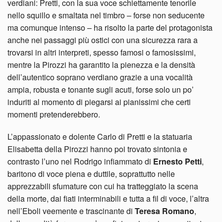
verdiani: Pretti, con la sua voce schiettamente tenorile
nello squillo e smaltata nel timbro – forse non seducente
ma comunque intenso – ha risolto la parte del protagonista
anche nei passaggi più ostici con una sicurezza rara a
trovarsi in altri interpreti, spesso famosi o famosissimi,
mentre la Pirozzi ha garantito la pienezza e la densità
dell’autentico soprano verdiano grazie a una vocalità
ampia, robusta e tonante sugli acuti, forse solo un po’
induriti al momento di piegarsi ai pianissimi che certi
momenti pretenderebbero.
L’appassionato e dolente Carlo di Pretti e la statuaria
Elisabetta della Pirozzi hanno poi trovato sintonia e
contrasto l’uno nel Rodrigo infiammato di
Ernesto Petti
,
baritono di voce piena e duttile, soprattutto nelle
apprezzabili sfumature con cui ha tratteggiato la scena
della morte, dai fiati interminabili e tutta a fil di voce, l’altra
nell’Eboli veemente e trascinante di
Teresa Romano
,