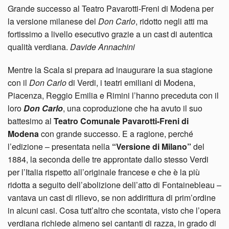
Grande successo al Teatro Pavarotti-Freni di Modena per
la versione milanese del
Don Carlo
, ridotto negli atti ma
fortissimo a livello esecutivo grazie a un cast di autentica
qualità verdiana.
Davide Annachini
Mentre la Scala si prepara ad inaugurare la sua stagione
con il
Don Carlo
di Verdi, i teatri emiliani di Modena,
Piacenza, Reggio Emilia e Rimini l’hanno preceduta con il
loro
Don Carlo
, una coproduzione che ha avuto il suo
battesimo al
Teatro Comunale Pavarotti-Freni di
Modena
con grande successo. E a ragione, perché
l’edizione – presentata nella
“Versione di Milano”
del
1884, la seconda delle tre approntate dallo stesso Verdi
per l’Italia rispetto all’originale francese e che è la più
ridotta a seguito dell’abolizione dell’atto di Fontainebleau –
vantava un cast di rilievo, se non addirittura di prim’ordine
in alcuni casi. Cosa tutt’altro che scontata, visto che l’opera
verdiana richiede almeno sei cantanti di razza, in grado di