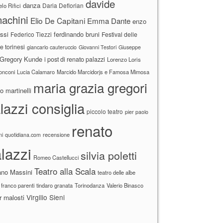
davide
danza
Daria Deflorian
lo Rifici
achini
Elio De Capitani
Emma Dante
enzo
ssi
ferdinando bruni
Federico Tiezzi
Festival delle
ne torinesi
giancarlo cauteruccio
Giovanni Testori
Giuseppe
Gregory Kunde
i post di renato palazzi
Lorenzo Loris
ronconi
Lucia Calamaro
Marcido Marcidorjs e Famosa Mimosa
maria grazia gregori
 martinelli
lazzi consiglia
piccolo teatro
pier paolo
renato
recensione
ni
quotidiana.com
lazzi
silvia poletti
Romeo Castellucci
Teatro alla Scala
ano Massini
teatro delle albe
 franco parenti
tindaro granata
Torinodanza
Valerio Binasco
Virgilio Sieni
r malosti