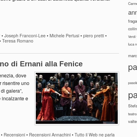
Carme
ann
fraga
colli
r
•
Joseph Franconi-Lee
•
Michele Pertusi
•
piero pretti
•
Verdi
•
Teresa Romano
luca 
marco
rno di Ernani alla Fenice
pa
Venezia, dove
 risentire uno
pasoli
di galera”,
pa
e incalzante e
Stef
teatro
valte
•
Recensioni
•
Recensioni Annachini
•
Tutto il Web ne parla