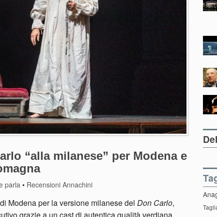
Del
rlo “alla milanese” per Modena e
-Romagna
Ta
e parla
•
Recensioni Annachini
Ana
 di Modena per la versione milanese del
Don Carlo
,
Tagli
ecutivo grazie a un cast di autentica qualità verdiana.