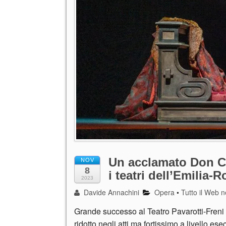
Un acclamato Don Ca
NOV
8
i teatri dell’Emilia
2023
Davide Annachini
Opera
•
Tutto il Web n
Grande successo al Teatro Pavarotti-Freni
ridotto negli atti ma fortissimo a livello es