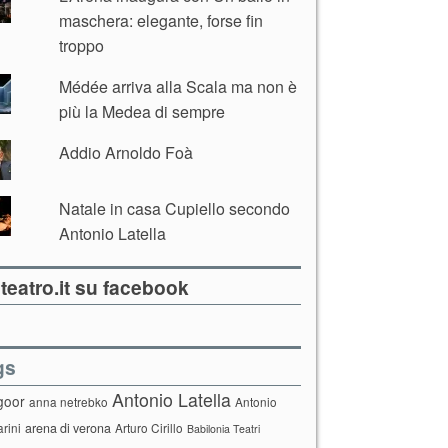
maschera: elegante, forse fin
troppo
Médée arriva alla Scala ma non è
più la Medea di sempre
Addio Arnoldo Foà
Natale in casa Cupiello secondo
Antonio Latella
teatro.it su facebook
gs
Antonio Latella
goor
anna netrebko
Antonio
arini
arena di verona
Arturo Cirillo
Babilonia Teatri