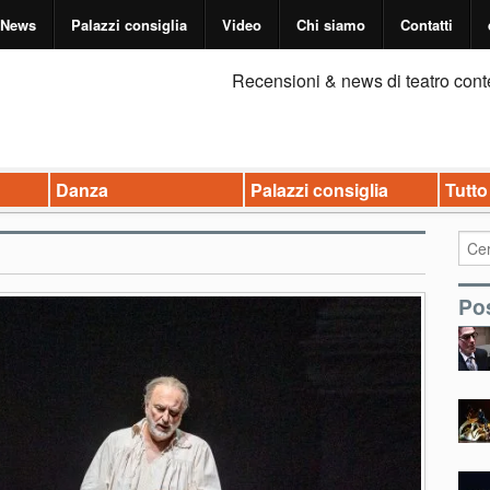
News
Palazzi consiglia
Video
Chi siamo
Contatti
Recensioni & news di teatro cont
Danza
Palazzi consiglia
Tutto
Pos