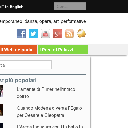
dT in English
emporaneo, danza, opera, arti performative
 il Web ne parla
I Post di Palazzi
t più popolari
L'amante di Pinter nell'intrico
dell'io
Quando Modena diventa l’Egitto
per Cesare e Cleopatra
L’Arena inaugura con Un ballo in