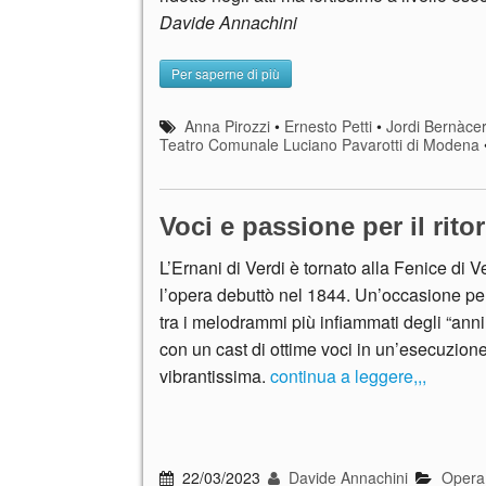
Davide Annachini
Per saperne di più
Anna Pirozzi
•
Ernesto Petti
•
Jordi Bernàce
Teatro Comunale Luciano Pavarotti di Modena
Voci e passione per il rito
L’Ernani di Verdi è tornato alla Fenice di 
l’opera debuttò nel 1844. Un’occasione per
tra i melodrammi più infiammati degli “anni 
con un cast di ottime voci in un’esecuzion
vibrantissima.
continua a leggere,,,
22/03/2023
Davide Annachini
Opera