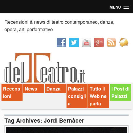
MENU
Home
Recensioni & news di teatro contemporaneo, danza,
opera, arti performative
Recensioni
Anticipazioni
News
Palazzi consiglia
Recens
News
Danza
Palazzi
Tutto il
I Post di
Video
ioni
consigli
Web ne
Palazzi
Chi siamo
a
parla
Contatti
Tag Archives:
Jordi Bernàcer
dT in English