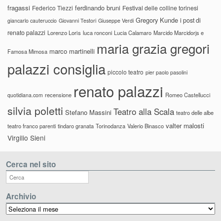
fragassi
ferdinando bruni
Federico Tiezzi
Festival delle colline torinesi
Gregory Kunde
i post di
giancarlo cauteruccio
Giovanni Testori
Giuseppe Verdi
renato palazzi
Lorenzo Loris
luca ronconi
Lucia Calamaro
Marcido Marcidorjs e
maria grazia gregori
marco martinelli
Famosa Mimosa
palazzi consiglia
piccolo teatro
pier paolo pasolini
renato palazzi
recensione
Romeo Castellucci
quotidiana.com
silvia poletti
Teatro alla Scala
Stefano Massini
teatro delle albe
valter malosti
teatro franco parenti
tindaro granata
Torinodanza
Valerio Binasco
Virgilio Sieni
Cerca nel sito
Archivio
Archivio