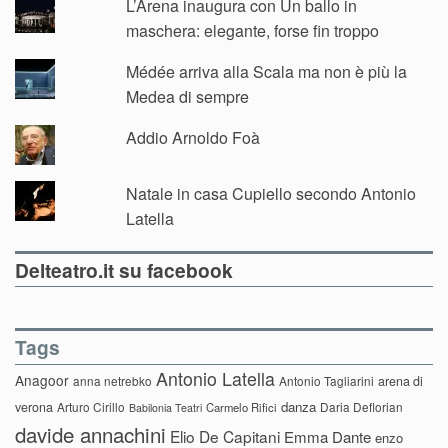
L’Arena inaugura con Un ballo in
maschera: elegante, forse fin troppo
Médée arriva alla Scala ma non è più la
Medea di sempre
Addio Arnoldo Foà
Natale in casa Cupiello secondo Antonio
Latella
Delteatro.it su facebook
Tags
Antonio Latella
Anagoor
anna netrebko
Antonio Tagliarini
arena di
danza
verona
Arturo Cirillo
Daria Deflorian
Carmelo Rifici
Babilonia Teatri
davide annachini
Elio De Capitani
Emma Dante
enzo