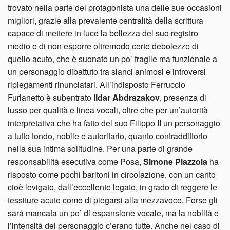
trovato nella parte del protagonista una delle sue occasioni
migliori, grazie alla prevalente centralità della scrittura
capace di mettere in luce la bellezza del suo registro
medio e di non esporre oltremodo certe debolezze di
quello acuto, che è suonato un po’ fragile ma funzionale a
un personaggio dibattuto tra slanci animosi e introversi
ripiegamenti rinunciatari. All’indisposto Ferruccio
Furlanetto è subentrato
Ildar Abdrazakov
, presenza di
lusso per qualità e linea vocali, oltre che per un’autorità
interpretativa che ha fatto del suo Filippo II un personaggio
a tutto tondo, nobile e autoritario, quanto contraddittorio
nella sua intima solitudine. Per una parte di grande
responsabilità esecutiva come Posa,
Simone Piazzola
ha
risposto come pochi baritoni in circolazione, con un canto
cioè levigato, dall’eccellente legato, in grado di reggere le
tessiture acute come di piegarsi alla mezzavoce. Forse gli
sarà mancata un po’ di espansione vocale, ma la nobiltà e
l’intensità del personaggio c’erano tutte. Anche nel caso di