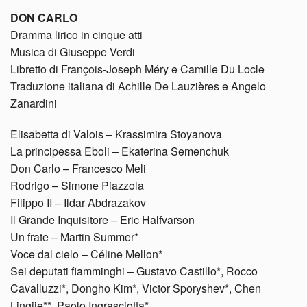
DON CARLO
Dramma lirico in cinque atti
Musica di Giuseppe Verdi
Libretto di François-Joseph Méry e Camille Du Locle
Traduzione italiana di Achille De Lauzières e Angelo
Zanardini
Elisabetta di Valois – Krassimira Stoyanova
La principessa Eboli – Ekaterina Semenchuk
Don Carlo – Francesco Meli
Rodrigo – Simone Piazzola
Filippo II – Ildar Abdrazakov
Il Grande Inquisitore – Eric Halfvarson
Un frate – Martin Summer*
Voce dal cielo – Céline Mellon*
Sei deputati fiamminghi – Gustavo Castillo*, Rocco
Cavalluzzi*, Dongho Kim*, Victor Sporyshev*, Chen
Lingjie**, Paolo Ingrasciotta*