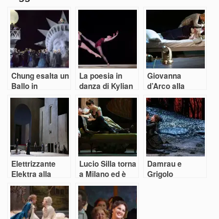
Chung esalta un
La poesia in
Giovanna
Ballo in
danza di Kylian
d’Arco alla
maschera a
per i 30 anni dei
Scala
stelle e strisce
Ballets de
Monte Carlo
Elettrizzante
Lucio Silla torna
Damrau e
Elektra alla
a Milano ed è
Grigolo
Scala di Milano
successo
mattatori di una
trascinante
Lucia alla Scala