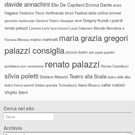
davide annachini
Elio De Capitani
Emma Dante
enzo
fragassi
ferdinando bruni
Federico Tiezzi
Festival delle colline torinesi
Gregory Kunde
i post di
giancarlo cauteruccio
Giovanni Testori
Giuseppe Verdi
renato palazzi
Lorenzo Loris
luca ronconi
Lucia Calamaro
Marcido Marcidorjs e
maria grazia gregori
marco martinelli
Famosa Mimosa
palazzi consiglia
piccolo teatro
pier paolo pasolini
renato palazzi
recensione
Romeo Castellucci
quotidiana.com
silvia poletti
Teatro alla Scala
Stefano Massini
teatro delle albe
valter malosti
teatro franco parenti
tindaro granata
Torinodanza
Valerio Binasco
Virgilio Sieni
Cerca nel sito
Archivio
Archivio