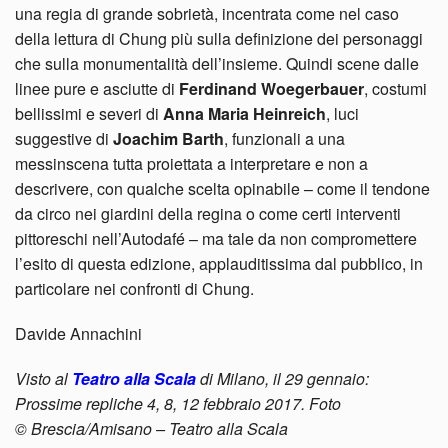
una regia di grande sobrietà, incentrata come nel caso
della lettura di Chung più sulla definizione dei personaggi
che sulla monumentalità dell’insieme. Quindi scene dalle
linee pure e asciutte di
Ferdinand Woegerbauer
, costumi
bellissimi e severi di
Anna Maria Heinreich
, luci
suggestive di
Joachim Barth
, funzionali a una
messinscena tutta proiettata a interpretare e non a
descrivere, con qualche scelta opinabile – come il tendone
da circo nei giardini della regina o come certi interventi
pittoreschi nell’Autodafé – ma tale da non compromettere
l’esito di questa edizione, applauditissima dal pubblico, in
particolare nei confronti di Chung.
Davide Annachini
Visto al
Teatro alla Scala
di Milano, il 29 gennaio:
Prossime repliche 4, 8, 12 febbraio 2017. Foto
© Brescia/Amisano – Teatro alla Scala