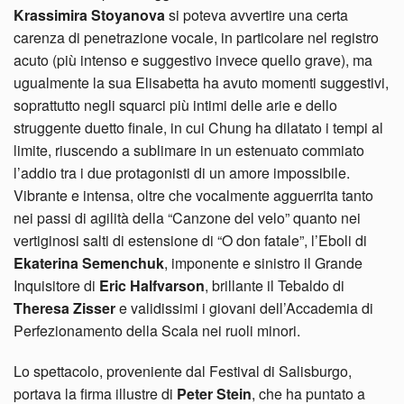
Krassimira Stoyanova
si poteva avvertire una certa
carenza di penetrazione vocale, in particolare nel registro
acuto (più intenso e suggestivo invece quello grave), ma
ugualmente la sua Elisabetta ha avuto momenti suggestivi,
soprattutto negli squarci più intimi delle arie e dello
struggente duetto finale, in cui Chung ha dilatato i tempi al
limite, riuscendo a sublimare in un estenuato commiato
l’addio tra i due protagonisti di un amore impossibile.
Vibrante e intensa, oltre che vocalmente agguerrita tanto
nei passi di agilità della “Canzone del velo” quanto nei
vertiginosi salti di estensione di “O don fatale”, l’Eboli di
Ekaterina Semenchuk
, imponente e sinistro il Grande
Inquisitore di
Eric Halfvarson
, brillante il Tebaldo di
Theresa Zisser
e validissimi i giovani dell’Accademia di
Perfezionamento della Scala nei ruoli minori.
Lo spettacolo, proveniente dal Festival di Salisburgo,
portava la firma illustre di
Peter Stein
, che ha puntato a