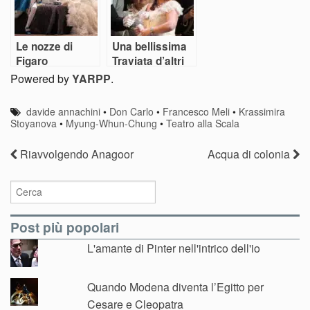
Le nozze di
Una bellissima
Figaro
Traviata d’altri
tempi
Powered by
YARPP
.
davide annachini
•
Don Carlo
•
Francesco Meli
•
Krassimira
Stoyanova
•
Myung-Whun-Chung
•
Teatro alla Scala
Riavvolgendo Anagoor
Acqua di colonia
Post più popolari
L'amante di Pinter nell'intrico dell'io
Quando Modena diventa l’Egitto per
Cesare e Cleopatra