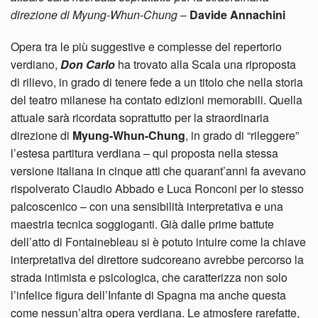
direzione di Myung-Whun-Chung
–
Davide Annachini
Opera tra le più suggestive e complesse del repertorio
verdiano,
Don Carlo
ha trovato alla Scala una riproposta
di rilievo, in grado di tenere fede a un titolo che nella storia
del teatro milanese ha contato edizioni memorabili. Quella
attuale sarà ricordata soprattutto per la straordinaria
direzione di
Myung-Whun-Chung
, in grado di “rileggere”
l’estesa partitura verdiana – qui proposta nella stessa
versione italiana in cinque atti che quarant’anni fa avevano
rispolverato Claudio Abbado e Luca Ronconi per lo stesso
palcoscenico – con una sensibilità interpretativa e una
maestria tecnica soggioganti. Già dalle prime battute
dell’atto di Fontainebleau si è potuto intuire come la chiave
interpretativa del direttore sudcoreano avrebbe percorso la
strada intimista e psicologica, che caratterizza non solo
l’infelice figura dell’Infante di Spagna ma anche questa
come nessun’altra opera verdiana. Le atmosfere rarefatte,