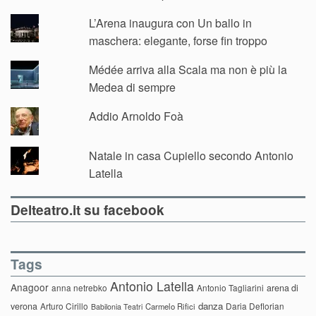
L’Arena inaugura con Un ballo in
maschera: elegante, forse fin troppo
Médée arriva alla Scala ma non è più la
Medea di sempre
Addio Arnoldo Foà
Natale in casa Cupiello secondo Antonio
Latella
Delteatro.it su facebook
Tags
Antonio Latella
Anagoor
anna netrebko
Antonio Tagliarini
arena di
danza
verona
Arturo Cirillo
Daria Deflorian
Carmelo Rifici
Babilonia Teatri