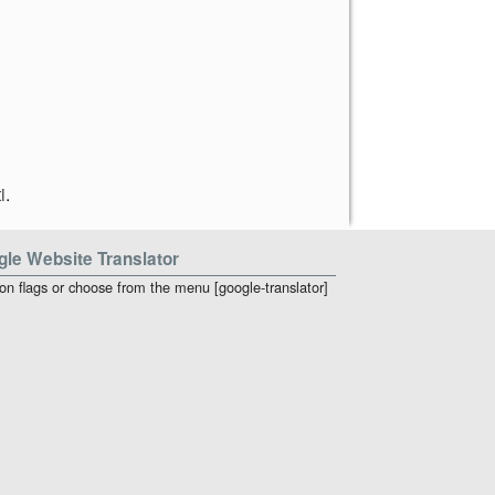
i
.
le Website Translator
 on flags or choose from the menu [google-translator]