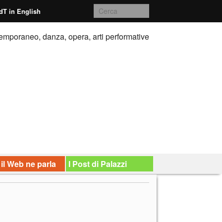
dT in English
emporaneo, danza, opera, arti performative
 il Web ne parla
I Post di Palazzi