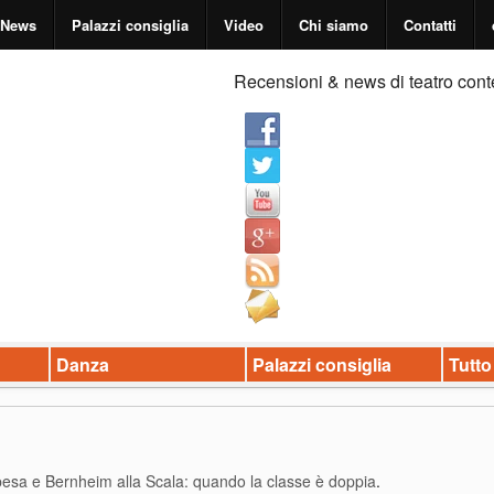
News
Palazzi consiglia
Video
Chi siamo
Contatti
Recensioni & news di teatro cont
Danza
Palazzi consiglia
Tutto
esa e Bernheim alla Scala: quando la classe è doppia
.