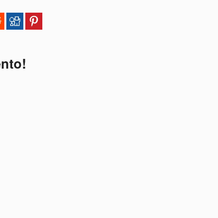
ento!