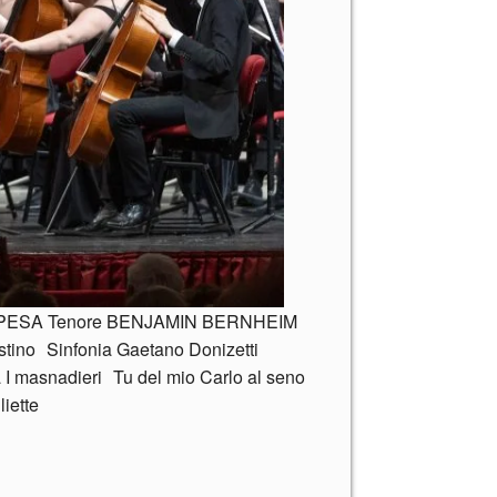
PESA Tenore BENJAMIN BERNHEIM
o Sinfonia Gaetano Donizetti
a I masnadieri Tu del mio Carlo al seno
liette