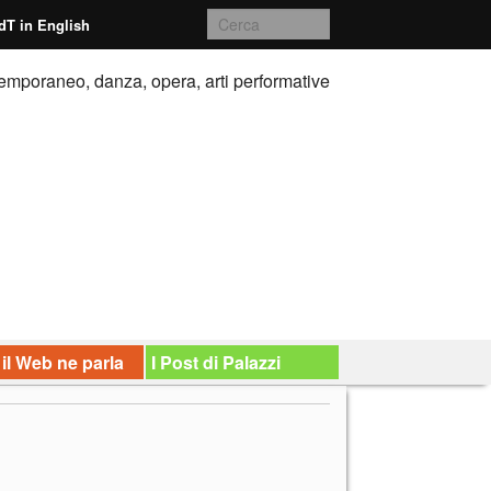
dT in English
emporaneo, danza, opera, arti performative
 il Web ne parla
I Post di Palazzi