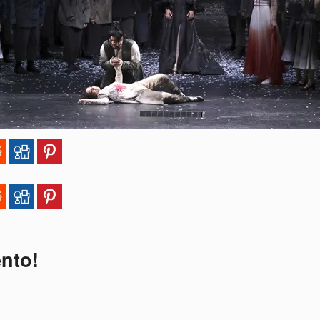
ento!