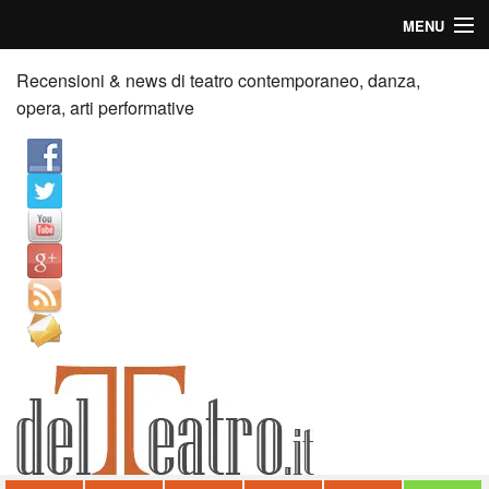
MENU
Home
Recensioni & news di teatro contemporaneo, danza,
opera, arti performative
Recensioni
Anticipazioni
News
Palazzi consiglia
Video
Chi siamo
Contatti
dT in English