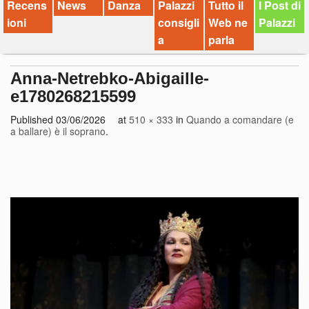
Recens
News
Danza
Palazzi
Tutto il
I Post di
ioni
consigli
Web ne
Palazzi
a
parla
Anna-Netrebko-Abigaille-
e1780268215599
Published
03/06/2026
at
510 × 333
in
Quando a comandare (e
a ballare) è il soprano
.