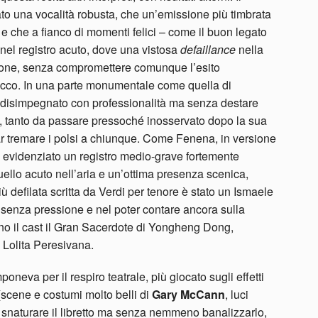
to una vocalità robusta, che un’emissione più timbrata
 che a fianco di momenti felici – come il buon legato
à nel registro acuto, dove una vistosa
defaillance
nella
ggione, senza compromettere comunque l’esito
cco. In una parte monumentale come quella di
 disimpegnato con professionalità ma senza destare
e, tanto da passare pressoché inosservato dopo la sua
 far tremare i polsi a chiunque. Come Fenena, in versione
evidenziato un registro medio-grave fortemente
llo acuto nell’aria e un’ottima presenza scenica,
iù defilata scritta da Verdi per tenore è stato un Ismaele
lo senza pressione e nel poter contare ancora sulla
no il cast il Gran Sacerdote di Yongheng Dong,
 Lolita Peresivana.
poneva per il respiro teatrale, più giocato sugli effetti
(scene e costumi molto belli di
Gary McCann
, luci
 snaturare il libretto ma senza nemmeno banalizzarlo,