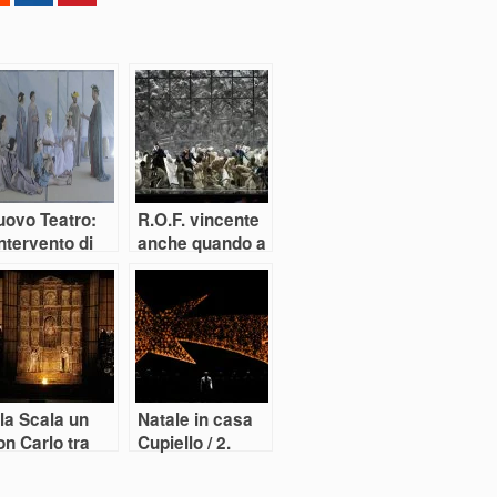
uovo Teatro:
R.O.F. vincente
intervento di
anche quando a
nagoor
fare i pasticci è
Rossini
la Scala un
Natale in casa
n Carlo tra
Cupiello / 2.
uci e ombre ma
Audino
el nome di