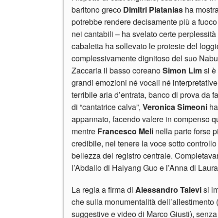
baritono greco
Dimitri Platanias
ha mostra
potrebbe rendere decisamente più a fuoco e
nei cantabili – ha svelato certe perplessit
cabaletta ha sollevato le proteste del lo
complessivamente dignitoso del suo Nabu
Zaccaria il basso coreano
Simon Lim
si è
grandi emozioni né vocali né interpretativ
terribile aria d’entrata, banco di prova da
di “cantatrice calva”,
Veronica Simeoni
ha 
appannato, facendo valere in compenso que
mentre
Francesco Meli
nella parte forse p
credibile, nel tenere la voce sotto control
bellezza del registro centrale. Completava
l’Abdallo di Haiyang Guo e l’Anna di Laura
La regia a firma di
Alessandro Talevi
si im
che sulla monumentalità dell’allestimento 
suggestive e video di Marco Giusti), senza