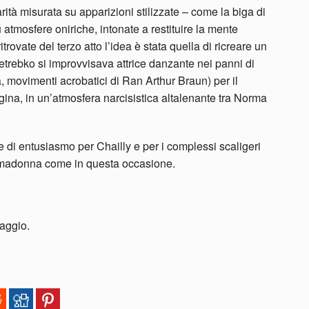
rità misurata su apparizioni stilizzate – come la biga di
 atmosfere oniriche, intonate a restituire la mente
rovate del terzo atto l’idea è stata quella di ricreare un
etrebko si improvvisava attrice danzante nei panni di
 movimenti acrobatici di Ran Arthur Braun) per il
egina, in un’atmosfera narcisistica altalenante tra Norma
te di entusiasmo per Chailly e per i complessi scaligeri
rimadonna come in questa occasione.
maggio.