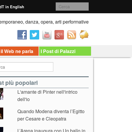
dT in English
emporaneo, danza, opera, arti performative
 il Web ne parla
I Post di Palazzi
t più popolari
L'amante di Pinter nell'intrico
dell'io
Quando Modena diventa l’Egitto
per Cesare e Cleopatra
L’Arena inaugura con Un ballo in