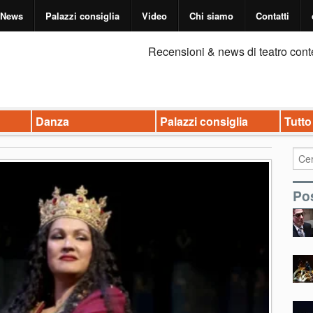
News
Palazzi consiglia
Video
Chi siamo
Contatti
Recensioni & news di teatro cont
Danza
Palazzi consiglia
Tutto
Pos