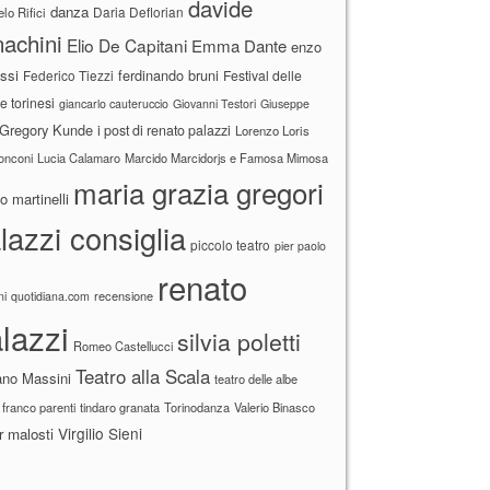
davide
danza
Daria Deflorian
lo Rifici
achini
Elio De Capitani
Emma Dante
enzo
ssi
ferdinando bruni
Federico Tiezzi
Festival delle
ne torinesi
giancarlo cauteruccio
Giovanni Testori
Giuseppe
Gregory Kunde
i post di renato palazzi
Lorenzo Loris
ronconi
Lucia Calamaro
Marcido Marcidorjs e Famosa Mimosa
maria grazia gregori
 martinelli
lazzi consiglia
piccolo teatro
pier paolo
renato
recensione
ni
quotidiana.com
lazzi
silvia poletti
Romeo Castellucci
Teatro alla Scala
ano Massini
teatro delle albe
 franco parenti
tindaro granata
Torinodanza
Valerio Binasco
Virgilio Sieni
r malosti