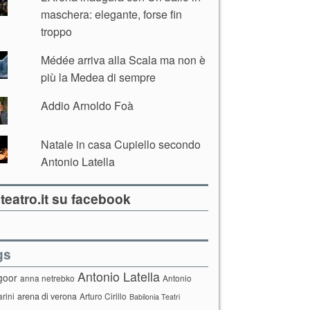
maschera: elegante, forse fin
troppo
Médée arriva alla Scala ma non è
più la Medea di sempre
Addio Arnoldo Foà
Natale in casa Cupiello secondo
Antonio Latella
teatro.it su facebook
gs
Antonio Latella
goor
anna netrebko
Antonio
arini
arena di verona
Arturo Cirillo
Babilonia Teatri