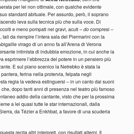
serata per lei non ottimale, con qualche evidente
l suo standard abituale. Per assurdo, però, il soprano
facendo leva sulla tecnica più che sulla voce. Di
ccolti e meno pompati nei gravi, acuti –
do
compresi –
 tali da riempire l’intera sala del Piermarini con la
bigaille virago di un anno fa all’Arena di Verona
rsante intimista di indubbia emozione, in cui anche la
a esprimere l’ebbrezza del potere in un pensiero più
zante. E sul piano scenico la Netrebko è stata la
antera, ferina nella protervia, felpata negli
esta regia la vedeva estinguersi – in un canto dai suoni
che, dopo tanti anni di presenza nel teatro più famoso
ntaneo addio della cantante, visto che per la prossima
e a lei quasi tutte le star internazionali, dalla
Sierra, da Tézier a Enkhbat, a favore di una scuderia
sta recita altri interpreti, con risultati alterni. Il