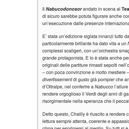
Il
Nabucodonosor
andato in scena al
Tea
di sicuro sarebbe potuta figurare anche c
un’esecuzione dalle presenze internaziona
E’ stata un’edizione siglata innanzi tutto d
particolarmente brillante ha dato vita a un
complessi scaligeri, con un’orchestra sma
grande protagonista. E lo è stata anche per
originali delle partiture rimasti sepolti nel
– con poca convinzione e molto mestiere –
divertissement
di gusto già pompier che an
d’Oltralpe, nel conferire a
Nabucco
l’allur
rendere orgoglioso il Verdi degli anni di 
risorgimentale nella speranza che il peccat
Detto questo, Chailly è riuscito a rendere 
lettura sempre attenta, coerente e appassion
clima per esprimersi al meglio. Su tutti si è