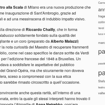
Carme
tro alla
Scala
di Milano era una nuova produzione che
ann
ome inaugurazione di Sant’Ambrogio, grazie ad
fraga
li e ad una messinscena di indubbio impatto visivo.
colli
Verdi
alla direzione di
Riccardo Chailly
, che in forma
luca 
Nabucco
solidamente fondato sulla qualità dei
gliante e un coro (preparato da
Alberto Malazzi
)
marco
 la nota curiosità del Maestro di recuperare frammenti
pa
l’oblio, come nel caso specifico le danze scritte da Verdi
 per l’edizione francese del 1848 a Bruxelles. Un
pasoli
dava a soddisfare le aspettative del pubblico
pa
e del Grand-Opéra, ma che sicuramente non doveva
galera, sceso a compromessi con la sua etica
Stef
o sarebbe rimasto circoscritto a quell’occasione.
teatro
convincente anche questa rarità, all’interno di una
valte
ata, entro la quale gli stessi interpreti hanno trovato il
 imposta l’Abigaille di
Anna Netrebko
, com’era