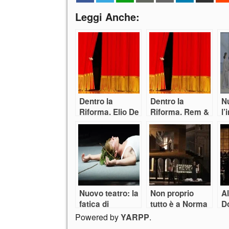
Leggi Anche:
Dentro la
Dentro la
N
Riforma. Elio De
Riforma. Rem &
l’
Capitani: “Un
Cap: “Fare
A
peccato
teatro in un
capitale non
guscio di
puntare
tartaruga”
sull’arte”
Nuovo teatro: la
Non proprio
Al
fatica di
tutto è a Norma
Do
diventare adulti
l
Powered by
YARPP
.
n