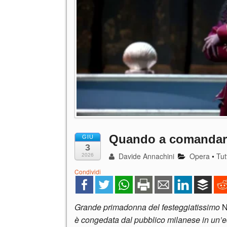
Quando a comandare 
GIU
3
Davide Annachini
Opera
•
Tut
2026
Condividi
Grande primadonna del festeggiatissimo
N
è congedata dal pubblico milanese in un’e