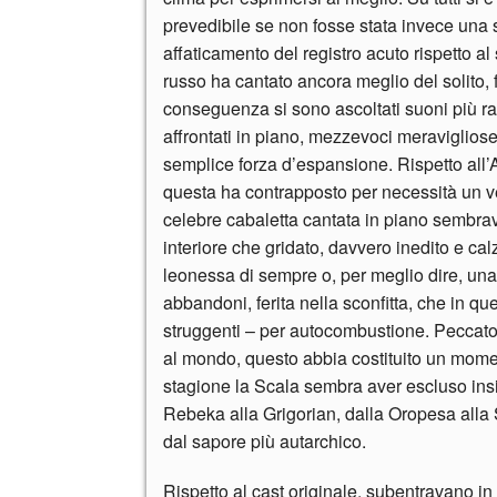
prevedibile se non fosse stata invece una 
affaticamento del registro acuto rispetto a
russo ha cantato ancora meglio del solito, 
conseguenza si sono ascoltati suoni più ra
affrontati in piano, mezzevoci meravigliose,
semplice forza d’espansione. Rispetto all’A
questa ha contrapposto per necessità un ve
celebre cabaletta cantata in piano sembrav
interiore che gridato, davvero inedito e cal
leonessa di sempre o, per meglio dire, una p
abbandoni, ferita nella sconfitta, che in qu
struggenti – per autocombustione. Peccato 
al mondo, questo abbia costituito un mome
stagione la Scala sembra aver escluso insiem
Rebeka alla Grigorian, dalla Oropesa alla 
dal sapore più autarchico.
Rispetto al cast originale, subentravano in que