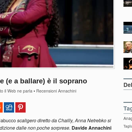
(e a ballare) è il soprano
Del
to il Web ne parla
•
Recensioni Annachini
Ta
Ana
abucco
scaligero diretto da Chailly, Anna Netrebko si
Tagli
dizione dalle non poche sorprese.
Davide Annachini