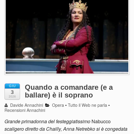
Quando a comandare (e a
GIU
3
ballare) è il soprano
2026
Davide Annachini
Opera
•
Tutto il Web ne parla
•
Recensioni Annachini
Grande primadonna del festeggiatissimo
Nabucco
scaligero diretto da Chailly, Anna Netrebko si è congedata