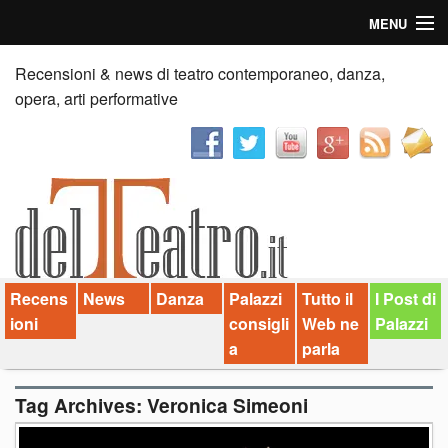
MENU
Home
Recensioni & news di teatro contemporaneo, danza,
opera, arti performative
Recensioni
Anticipazioni
News
Palazzi consiglia
Recens
News
Danza
Palazzi
Tutto il
I Post di
Video
ioni
consigli
Web ne
Palazzi
Chi siamo
a
parla
Contatti
Tag Archives:
Veronica Simeoni
dT in English