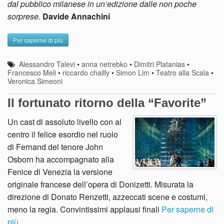
dal pubblico milanese in un’edizione dalle non poche
sorprese.
Davide Annachini
Per saperne di più
Alessandro Talevi
•
anna netrebko
•
Dimitri Platanias
•
Francesco Meli
•
riccardo chailly
•
Simon Lim
•
Teatro alla Scala
•
Veronica Simeoni
Il fortunato ritorno della “Favorite”
Un cast di assoluto livello con al
centro il felice esordio nel ruolo
di Fernand del tenore John
Osborn ha accompagnato alla
Fenice di Venezia la versione
originale francese dell’opera di Donizetti. Misurata la
direzione di Donato Renzetti, azzeccati scene e costumi,
meno la regia. Convintissimi applausi finali
Per saperne di
più