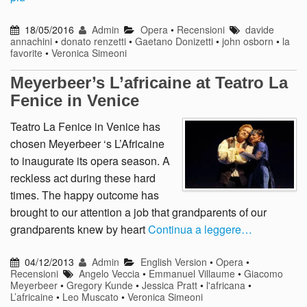
18/05/2016
Admin
Opera
•
Recensioni
davide
annachini
•
donato renzetti
•
Gaetano Donizetti
•
john osborn
•
la
favorite
•
Veronica Simeoni
Meyerbeer’s L’africaine at Teatro La
Fenice in Venice
Teatro La Fenice in Venice has
chosen Meyerbeer ‘s L’Africaine
to inaugurate its opera season. A
reckless act during these hard
times. The happy outcome has
brought to our attention a job that grandparents of our
grandparents knew by heart
Continua a leggere…
04/12/2013
Admin
English Version
•
Opera
•
Recensioni
Angelo Veccia
•
Emmanuel Villaume
•
Giacomo
Meyerbeer
•
Gregory Kunde
•
Jessica Pratt
•
l'africana
•
L’africaine
•
Leo Muscato
•
Veronica Simeoni