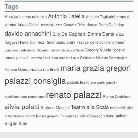
Tags
Antonio Latella
Anagoor
anna netrebko
Antonio Tagliarini
arena di
danza
verona
Arturo Cirillo
Daria Deflorian
Carmelo Rifici
Babilonia Teatri
davide annachini
Elio De Capitani
Emma Dante
enzo
fragassi
ferdinando bruni
Federico Tiezzi
Festival delle colline torinesi
Gregory Kunde
i post di
giancarlo cauteruccio
Giovanni Testori
Giuseppe Verdi
renato palazzi
Lorenzo Loris
luca ronconi
Lucia Calamaro
Marcido Marcidorjs e
maria grazia gregori
marco martinelli
Famosa Mimosa
palazzi consiglia
piccolo teatro
pier paolo pasolini
renato palazzi
recensione
Romeo Castellucci
quotidiana.com
silvia poletti
Teatro alla Scala
Stefano Massini
teatro delle albe
valter malosti
teatro franco parenti
tindaro granata
Torinodanza
Valerio Binasco
Virgilio Sieni