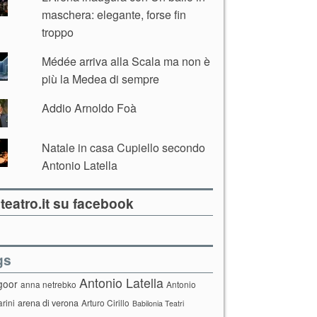
maschera: elegante, forse fin
troppo
Médée arriva alla Scala ma non è
più la Medea di sempre
Addio Arnoldo Foà
Natale in casa Cupiello secondo
Antonio Latella
teatro.it su facebook
gs
Antonio Latella
goor
anna netrebko
Antonio
arini
arena di verona
Arturo Cirillo
Babilonia Teatri