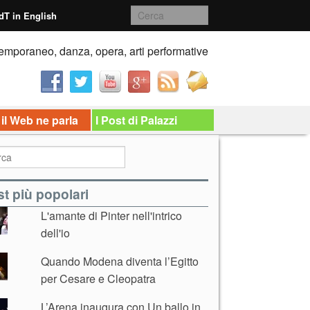
dT in English
emporaneo, danza, opera, arti performative
 il Web ne parla
I Post di Palazzi
t più popolari
L'amante di Pinter nell'intrico
dell'io
Quando Modena diventa l’Egitto
per Cesare e Cleopatra
L’Arena inaugura con Un ballo in