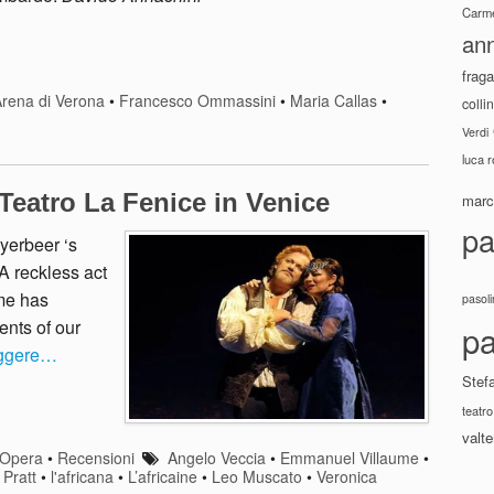
Carme
ann
fraga
rena di Verona
•
Francesco Ommassini
•
Maria Callas
•
colli
Verdi
luca 
 Teatro La Fenice in Venice
marco
pa
yerbeer ‘s
 A reckless act
me has
pasoli
ents of our
pa
eggere…
Stef
teatro
valte
Opera
•
Recensioni
Angelo Veccia
•
Emmanuel Villaume
•
 Pratt
•
l'africana
•
L’africaine
•
Leo Muscato
•
Veronica