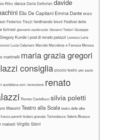
davide
danza
Daria Deflorian
lo Rifici
achini
Elio De Capitani
Emma Dante
enzo
ssi
ferdinando bruni
Federico Tiezzi
Festival delle
ne torinesi
giancarlo cauteruccio
Giovanni Testori
Giuseppe
Gregory Kunde
i post di renato palazzi
Lorenzo Loris
ronconi
Lucia Calamaro
Marcido Marcidorjs e Famosa Mimosa
maria grazia gregori
 martinelli
lazzi consiglia
piccolo teatro
pier paolo
renato
recensione
ni
quotidiana.com
lazzi
silvia poletti
Romeo Castellucci
Teatro alla Scala
ano Massini
teatro delle albe
 franco parenti
tindaro granata
Torinodanza
Valerio Binasco
Virgilio Sieni
r malosti