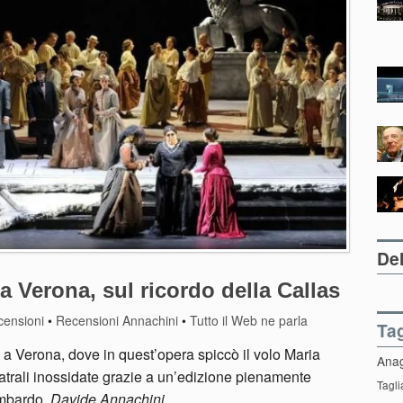
Del
 a Verona, sul ricordo della Callas
censioni
•
Recensioni Annachini
•
Tutto il Web ne parla
Ta
ta a Verona, dove in quest’opera spiccò il volo Maria
Ana
teatrali inossidate grazie a un’edizione pienamente
Tagli
lombardo.
Davide Annachini