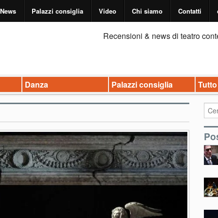
News
Palazzi consiglia
Video
Chi siamo
Contatti
Recensioni & news di teatro cont
Danza
Palazzi consiglia
Tutto
Pos