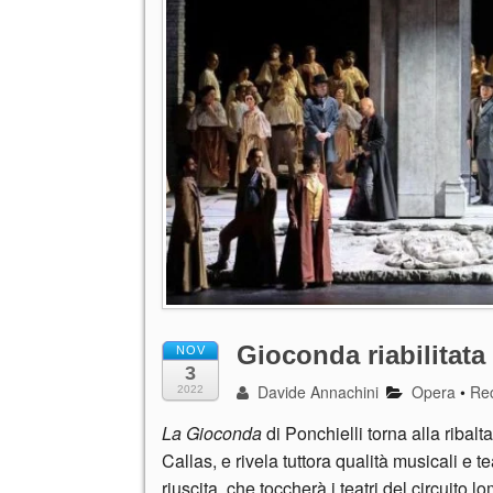
Gioconda riabilitata
NOV
3
Davide Annachini
Opera
•
Re
2022
La Gioconda
di Ponchielli torna alla ribal
Callas, e rivela tuttora qualità musicali e 
riuscita, che toccherà i teatri del circuito 