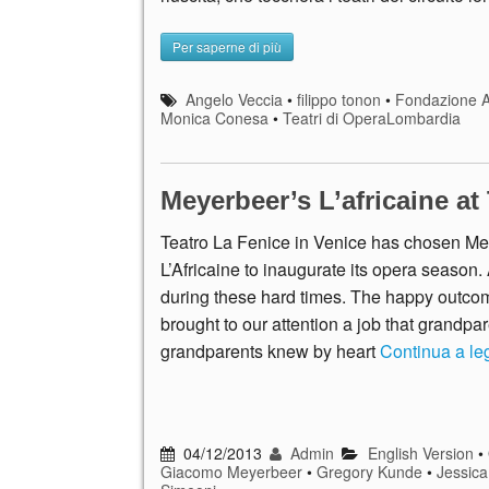
Per saperne di più
Angelo Veccia
•
filippo tonon
•
Fondazione A
Monica Conesa
•
Teatri di OperaLombardia
Meyerbeer’s L’africaine at
Teatro La Fenice in Venice has chosen Me
L’Africaine to inaugurate its opera season.
during these hard times. The happy outco
brought to our attention a job that grandpar
grandparents knew by heart
Continua a l
04/12/2013
Admin
English Version
•
Giacomo Meyerbeer
•
Gregory Kunde
•
Jessica