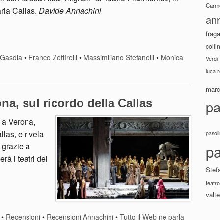
Carme
aria Callas.
Davide Annachini
ann
fraga
colli
 Gasdia
•
Franco Zeffirelli
•
Massimiliano Stefanelli
•
Monica
Verdi
luca 
marco
na, sul ricordo della Callas
pa
a a Verona,
llas, e rivela
pasoli
e grazie a
pa
rà i teatri del
Stef
teatro
valte
•
Recensioni
•
Recensioni Annachini
•
Tutto il Web ne parla