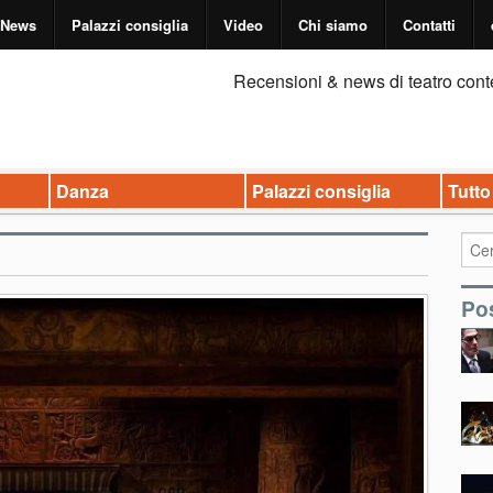
News
Palazzi consiglia
Video
Chi siamo
Contatti
Recensioni & news di teatro cont
Danza
Palazzi consiglia
Tutto
Pos