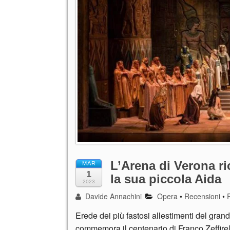
L’Arena di Verona ric
MAR
1
la sua piccola Aida
2023
Davide Annachini
Opera
•
Recensioni
•
Erede dei più fastosi allestimenti del grand
commemora il centenario di Franco Zeffirel