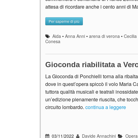
attesa di ricordare anche i cento anni di M
Per saperne di più
Aida
•
Anna Anni
•
arena di verona
•
Cecilia
Conesa
Gioconda riabilitata a Vero
La Gioconda di Ponchielli torna alla ribalt
dove in quest’opera spiccò il volo Maria Ca
tuttora qualità musicali e teatrali inossidat
un’edizione pienamente riuscita, che tocche
circuito lombardo.
continua a leggere
03/11/2022
Davide Annachini
Opera