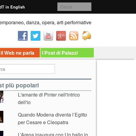
dT in English
emporaneo, danza, opera, arti performative
 il Web ne parla
I Post di Palazzi
t più popolari
L'amante di Pinter nell'intrico
dell'io
Quando Modena diventa l’Egitto
per Cesare e Cleopatra
L’Arena inaugura con Un ballo in