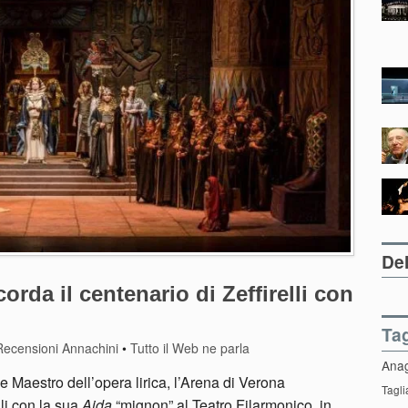
Del
orda il centenario di Zeffirelli con
Ta
Recensioni Annachini
•
Tutto il Web ne parla
Ana
e Maestro dell’opera lirica, l’Arena di Verona
Tagli
li con la sua
Aida
“mignon” al Teatro Filarmonico, in