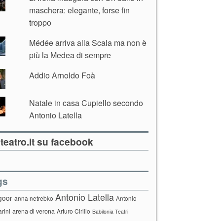
maschera: elegante, forse fin
troppo
Médée arriva alla Scala ma non è
più la Medea di sempre
Addio Arnoldo Foà
Natale in casa Cupiello secondo
Antonio Latella
teatro.it su facebook
gs
Antonio Latella
goor
anna netrebko
Antonio
arini
arena di verona
Arturo Cirillo
Babilonia Teatri