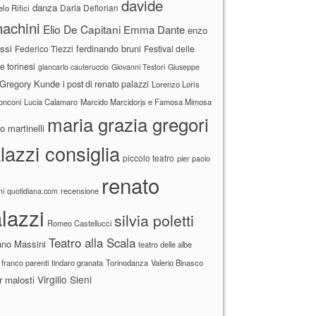
davide
danza
Daria Deflorian
lo Rifici
achini
Elio De Capitani
Emma Dante
enzo
ssi
ferdinando bruni
Federico Tiezzi
Festival delle
ne torinesi
giancarlo cauteruccio
Giovanni Testori
Giuseppe
Gregory Kunde
i post di renato palazzi
Lorenzo Loris
ronconi
Lucia Calamaro
Marcido Marcidorjs e Famosa Mimosa
maria grazia gregori
 martinelli
lazzi consiglia
piccolo teatro
pier paolo
renato
recensione
ni
quotidiana.com
lazzi
silvia poletti
Romeo Castellucci
Teatro alla Scala
ano Massini
teatro delle albe
 franco parenti
tindaro granata
Torinodanza
Valerio Binasco
Virgilio Sieni
r malosti