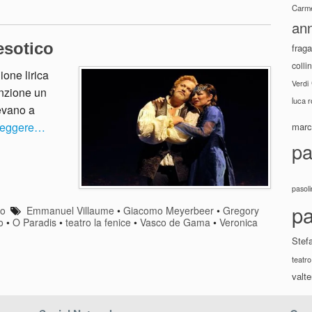
Carme
ann
’esotico
fraga
colli
one lirica
Verdi
enzione un
luca 
evano a
 leggere…
marco
pa
pasoli
pa
eo
Emmanuel Villaume
•
Giacomo Meyerbeer
•
Gregory
o
•
O Paradis
•
teatro la fenice
•
Vasco de Gama
•
Veronica
Stef
teatro
valte