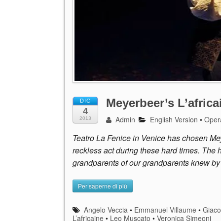
Meyerbeer’s L’africa
DIC
4
Admin
English Version
•
Oper
2013
Teatro La Fenice in Venice has chosen Meye
reckless act during these hard times. The 
grandparents of our grandparents knew by
Per saperne di più
Angelo Veccia
•
Emmanuel Villaume
•
Giac
L’africaine
•
Leo Muscato
•
Veronica Simeoni