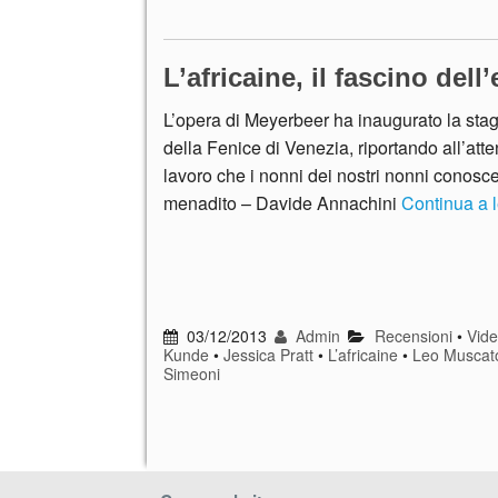
L’africaine, il fascino dell
L’opera di Meyerbeer ha inaugurato la stagi
della Fenice di Venezia, riportando all’att
lavoro che i nonni dei nostri nonni conosc
menadito – Davide Annachini
Continua a
03/12/2013
Admin
Recensioni
•
Vid
Kunde
•
Jessica Pratt
•
L’africaine
•
Leo Muscat
Simeoni