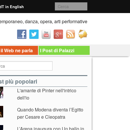
dT in English
emporaneo, danza, opera, arti performative
 il Web ne parla
I Post di Palazzi
t più popolari
L'amante di Pinter nell'intrico
dell'io
Quando Modena diventa l’Egitto
per Cesare e Cleopatra
L’Arena inaugura con Un ballo in