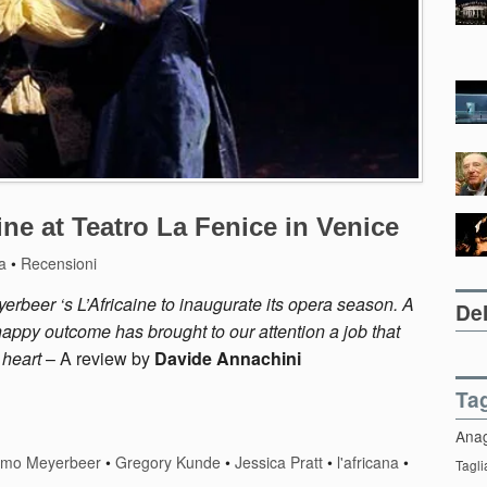
ine at Teatro La Fenice in Venice
a
•
Recensioni
rbeer ‘s L’Africaine to inaugurate its opera season. A
Del
happy outcome has brought to our attention a job that
 heart
– A review by
Davide Annachini
Ta
Ana
omo Meyerbeer
•
Gregory Kunde
•
Jessica Pratt
•
l'africana
•
Tagli