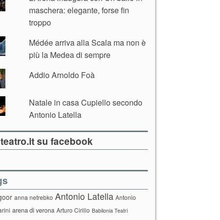
maschera: elegante, forse fin
troppo
Médée arriva alla Scala ma non è
più la Medea di sempre
Addio Arnoldo Foà
Natale in casa Cupiello secondo
Antonio Latella
teatro.it su facebook
gs
Antonio Latella
goor
anna netrebko
Antonio
arini
arena di verona
Arturo Cirillo
Babilonia Teatri