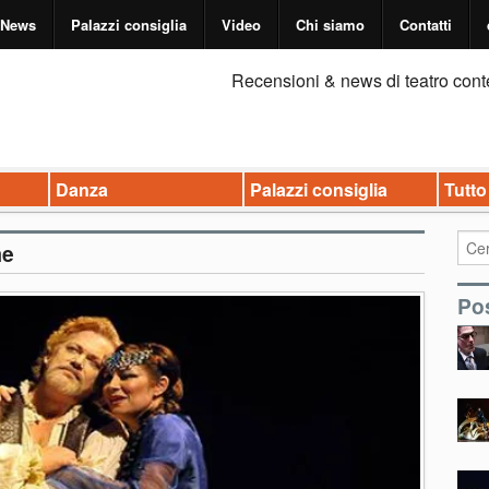
News
Palazzi consiglia
Video
Chi siamo
Contatti
Recensioni & news di teatro cont
Danza
Palazzi consiglia
Tutto
me
Pos