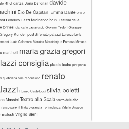
davide
danza
Daria Deflorian
lo Rifici
achini
Elio De Capitani
Emma Dante
enzo
ssi
ferdinando bruni
Federico Tiezzi
Festival delle
ne torinesi
giancarlo cauteruccio
Giovanni Testori
Giuseppe
Gregory Kunde
i post di renato palazzi
Lorenzo Loris
ronconi
Lucia Calamaro
Marcido Marcidorjs e Famosa Mimosa
maria grazia gregori
 martinelli
lazzi consiglia
piccolo teatro
pier paolo
renato
recensione
ni
quotidiana.com
lazzi
silvia poletti
Romeo Castellucci
Teatro alla Scala
ano Massini
teatro delle albe
 franco parenti
tindaro granata
Torinodanza
Valerio Binasco
Virgilio Sieni
r malosti