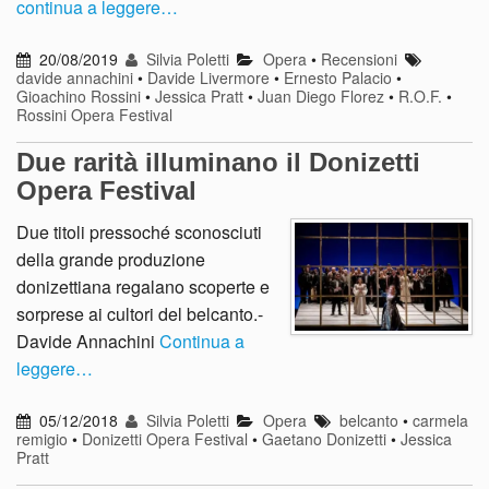
continua a leggere…
20/08/2019
Silvia Poletti
Opera
•
Recensioni
davide annachini
•
Davide Livermore
•
Ernesto Palacio
•
Gioachino Rossini
•
Jessica Pratt
•
Juan Diego Florez
•
R.O.F.
•
Rossini Opera Festival
Due rarità illuminano il Donizetti
Opera Festival
Due titoli pressoché sconosciuti
della grande produzione
donizettiana regalano scoperte e
sorprese ai cultori del belcanto.-
Davide Annachini
Continua a
leggere…
05/12/2018
Silvia Poletti
Opera
belcanto
•
carmela
remigio
•
Donizetti Opera Festival
•
Gaetano Donizetti
•
Jessica
Pratt