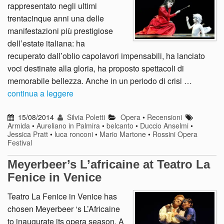
rappresentato negli ultimi
trentacinque anni una delle
manifestazioni più prestigiose
dell’estate italiana: ha
recuperato dall’oblio capolavori impensabili, ha lanciato
voci destinate alla gloria, ha proposto spettacoli di
memorabile bellezza. Anche in un periodo di crisi …
continua a leggere
15/08/2014
Silvia Poletti
Opera
•
Recensioni
Armida
•
Aureliano in Palmira
•
belcanto
•
Duccio Anselmi
•
Jessica Pratt
•
luca ronconi
•
Mario Martone
•
Rossini Opera
Festival
Meyerbeer’s L’africaine at Teatro La
Fenice in Venice
Teatro La Fenice in Venice has
chosen Meyerbeer ‘s L’Africaine
to inaugurate its opera season. A