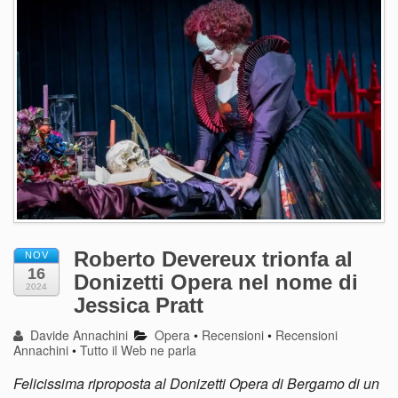
Roberto Devereux trionfa al
NOV
16
Donizetti Opera nel nome di
2024
Jessica Pratt
Davide Annachini
Opera
•
Recensioni
•
Recensioni
Annachini
•
Tutto il Web ne parla
Felicissima riproposta al Donizetti Opera di Bergamo di un