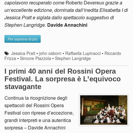
capolavoro recuperato come
Roberto Devereux
grazie a
un’eccellente edizione, dominata dall’inedita Elisabetta I di
Jessica Pratt e siglata dallo spettacolo suggestivo di
Stephen Langridge.
Davide Annachini
Per saperne di più
Jessica Pratt
•
john osborn
•
Raffaella Lupinacci
•
Riccardo
Frizza
•
Simone Piazzola
•
Stephen Langridge
I primi 40 anni del Rossini Opera
Festival. La sorpresa è L’equivoco
stavagante
Continua la ricognizione degli
spettacoli del Rossini Opera
Festival con riprese d’eccezione,
grandi interpreti e una autentica
sorpresa – Davide Annachini