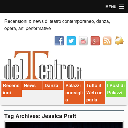
MENU
Home
Recensioni & news di teatro contemporaneo, danza,
opera, arti performative
Recensioni
Anticipazioni
News
Palazzi consiglia
Recens
News
Danza
Palazzi
Tutto il
I Post di
Video
ioni
consigli
Web ne
Palazzi
Chi siamo
a
parla
Contatti
Tag Archives:
Jessica Pratt
dT in English