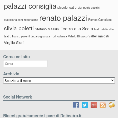
palazzi consiglia
piccolo teatro
pier paolo pasolini
renato palazzi
recensione
Romeo Castellucci
quotidiana.com
silvia poletti
Teatro alla Scala
Stefano Massini
teatro delle albe
valter malosti
teatro franco parenti
tindaro granata
Torinodanza
Valerio Binasco
Virgilio Sieni
Cerca nel sito
Archivio
Archivio
Social Network
Ricevi gratuitamente i post di Delteatro.it