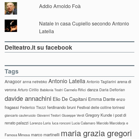
Addio Arnoldo Foà
Natale in casa Cupiello secondo Antonio
Latella
Delteatro.it su facebook
Tags
Antonio Latella
Anagoor
anna netrebko
Antonio Tagliarini
arena di
danza
verona
Arturo Cirillo
Daria Deflorian
Carmelo Rifici
Babilonia Teatri
davide annachini
Elio De Capitani
Emma Dante
enzo
fragassi
ferdinando bruni
Federico Tiezzi
Festival delle colline torinesi
Gregory Kunde
i post di
giancarlo cauteruccio
Giovanni Testori
Giuseppe Verdi
renato palazzi
Lorenzo Loris
luca ronconi
Lucia Calamaro
Marcido Marcidorjs e
maria grazia gregori
marco martinelli
Famosa Mimosa