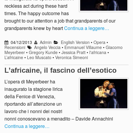
reckless act during these hard
times. The happy outcome has
brought to our attention a job that grandparents of our
grandparents knew by heart
Continua a leggere…
04/12/2013
Admin
English Version
•
Opera
•
Recensioni
Angelo Veccia
•
Emmanuel Villaume
•
Giacomo
Meyerbeer
•
Gregory Kunde
•
Jessica Pratt
•
l'africana
•
L’africaine
•
Leo Muscato
•
Veronica Simeoni
L’africaine, il fascino dell’esotico
L’opera di Meyerbeer ha
inaugurato la stagione lirica
della Fenice di Venezia,
riportando all’attenzione un
lavoro che i nonni dei nostri
nonni conoscevano a menadito – Davide Annachini
Continua a leggere…