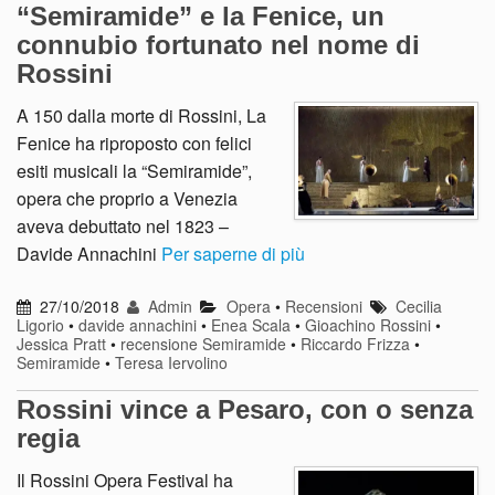
“Semiramide” e la Fenice, un
connubio fortunato nel nome di
Rossini
A 150 dalla morte di Rossini, La
Fenice ha riproposto con felici
esiti musicali la “Semiramide”,
opera che proprio a Venezia
aveva debuttato nel 1823 –
Davide Annachini
Per saperne di più
27/10/2018
Admin
Opera
•
Recensioni
Cecilia
Ligorio
•
davide annachini
•
Enea Scala
•
Gioachino Rossini
•
Jessica Pratt
•
recensione Semiramide
•
Riccardo Frizza
•
Semiramide
•
Teresa Iervolino
Rossini vince a Pesaro, con o senza
regia
Il Rossini Opera Festival ha