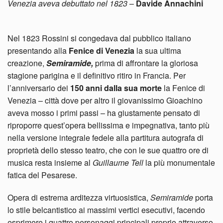
Venezia aveva debuttato nel 1823
–
Davide Annachini
Nel 1823 Rossini si congedava dal pubblico italiano
presentando alla
Fenice di Venezia
la sua ultima
creazione,
Semiramide,
prima di affrontare la gloriosa
stagione parigina e il definitivo ritiro in Francia. Per
l’anniversario dei
150 anni dalla sua morte
la Fenice di
Venezia – città dove per altro il giovanissimo Gioachino
aveva mosso i primi passi – ha giustamente pensato di
riproporre quest’opera bellissima e impegnativa, tanto più
nella versione integrale fedele alla partitura autografa di
proprietà dello stesso teatro, che con le sue quattro ore di
musica resta insieme al
Guillaume Tell
la più monumentale
fatica del Pesarese.
Opera di estrema arditezza virtuosistica,
Semiramide
porta
lo stile belcantistico ai massimi vertici esecutivi, facendo
esprimere i quattro personaggi principali proprio attraverso