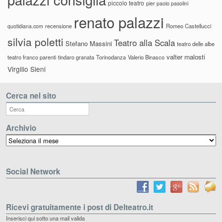
piccolo teatro
pier paolo pasolini
renato palazzi
recensione
Romeo Castellucci
quotidiana.com
silvia poletti
Teatro alla Scala
Stefano Massini
teatro delle albe
valter malosti
teatro franco parenti
tindaro granata
Torinodanza
Valerio Binasco
Virgilio Sieni
Cerca nel sito
Archivio
Archivio
Social Network
Ricevi gratuitamente i post di Delteatro.it
Inserisci qui sotto una mail valida