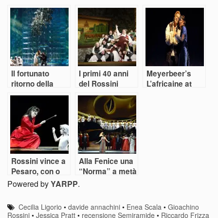
Opera Festival.
Rossini
spopola alla
Semiramide
Fenice
Il fortunato
I primi 40 anni
Meyerbeer’s
ritorno della
del Rossini
L’africaine at
“Favorite”
Opera Festival.
Teatro La
La sorpresa è
Fenice in Venice
L’equivoco
stavagante
Rossini vince a
Alla Fenice una
Pesaro, con o
“Norma” a metà
senza regia
Powered by
YARPP
.
Cecilia Ligorio
•
davide annachini
•
Enea Scala
•
Gioachino
Rossini
•
Jessica Pratt
•
recensione Semiramide
•
Riccardo Frizza