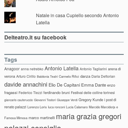
Natale in casa Cupiello secondo Antonio
Latella
Delteatro.it su facebook
Tags
Antonio Latella
Anagoor
anna netrebko
Antonio Tagliarini
arena di
danza
verona
Arturo Cirillo
Daria Deflorian
Carmelo Rifici
Babilonia Teatri
davide annachini
Elio De Capitani
Emma Dante
enzo
fragassi
ferdinando bruni
Federico Tiezzi
Festival delle colline torinesi
Gregory Kunde
i post di
giancarlo cauteruccio
Giovanni Testori
Giuseppe Verdi
renato palazzi
Lorenzo Loris
luca ronconi
Lucia Calamaro
Marcido Marcidorjs e
maria grazia gregori
marco martinelli
Famosa Mimosa
palazzi consiglia