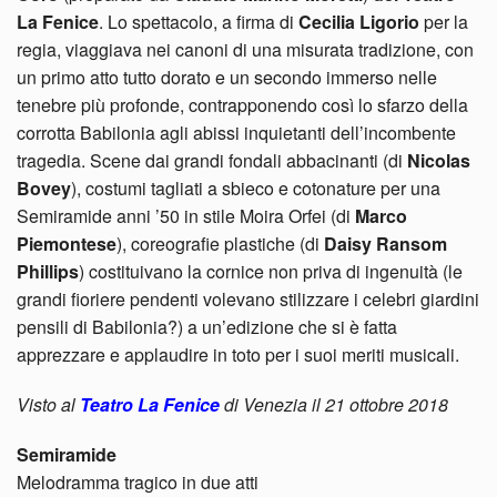
La Fenice
. Lo spettacolo, a firma di
Cecilia Ligorio
per la
regia, viaggiava nei canoni di una misurata tradizione, con
un primo atto tutto dorato e un secondo immerso nelle
tenebre più profonde, contrapponendo così lo sfarzo della
corrotta Babilonia agli abissi inquietanti dell’incombente
tragedia. Scene dai grandi fondali abbacinanti (di
Nicolas
Bovey
), costumi tagliati a sbieco e cotonature per una
Semiramide anni ’50 in stile Moira Orfei (di
Marco
Piemontese
), coreografie plastiche (di
Daisy Ransom
Phillips
) costituivano la cornice non priva di ingenuità (le
grandi fioriere pendenti volevano stilizzare i celebri giardini
pensili di Babilonia?) a un’edizione che si è fatta
apprezzare e applaudire in toto per i suoi meriti musicali.
Visto al
Teatro La Fenice
di Venezia il 21 ottobre 2018
Semiramide
Melodramma tragico in due atti