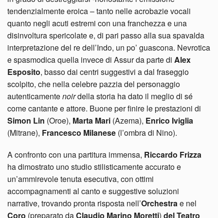
tendenzialmente eroica – tanto nelle acrobazie vocali
quanto negli acuti estremi con una franchezza e una
disinvoltura spericolate e, di pari passo alla sua spavalda
interpretazione del re dell’Indo, un po’ guascona. Nevrotica
e spasmodica quella invece di Assur da parte di
Alex
Esposito
, basso dai centri suggestivi a dal fraseggio
scolpito, che nella celebre pazzia del personaggio
autenticamente
noir
della storia ha dato il meglio di sé
come cantante e attore. Buone per finire le prestazioni di
Simon Lin
(Oroe),
Marta Mari
(Azema),
Enrico Iviglia
(Mitrane),
Francesco Milanese
(l’ombra di Nino).
A confronto con una partitura immensa,
Riccardo Frizza
ha dimostrato uno studio stilisticamente accurato e
un’ammirevole tenuta esecutiva, con ottimi
accompagnamenti al canto e suggestive soluzioni
narrative, trovando pronta risposta nell’
Orchestra
e nel
Coro
(preparato da
Claudio Marino Moretti
)
del Teatro