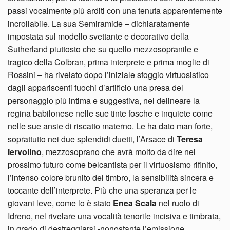
passi vocalmente più arditi con una tenuta apparentemente
incrollabile. La sua Semiramide – dichiaratamente
impostata sul modello svettante e decorativo della
Sutherland piuttosto che su quello mezzosopranile e
tragico della Colbran, prima interprete e prima moglie di
Rossini – ha rivelato dopo l’iniziale sfoggio virtuosistico
dagli appariscenti fuochi d’artificio una presa del
personaggio più intima e suggestiva, nel delineare la
regina babilonese nelle sue tinte fosche e inquiete come
nelle sue ansie di riscatto materno. Le ha dato man forte,
soprattutto nei due splendidi duetti, l’Arsace di
Teresa
Iervolino
, mezzosoprano che avrà molto da dire nel
prossimo futuro come belcantista per il virtuosismo rifinito,
l’intenso colore brunito del timbro, la sensibilità sincera e
toccante dell’interprete. Più che una speranza per le
giovani leve, come lo è stato
Enea Scala
nel ruolo di
Idreno, nel rivelare una vocalità tenorile incisiva e timbrata,
in grado di destreggiarsi -nonostante l’emissione