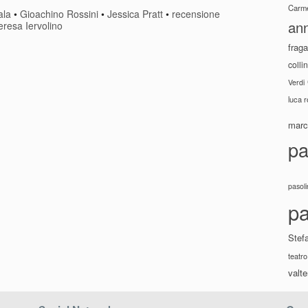
Carme
ala
•
Gioachino Rossini
•
Jessica Pratt
•
recensione
ann
eresa Iervolino
fraga
colli
Verdi
luca 
marco
pa
pasoli
pa
Stef
teatro
valte