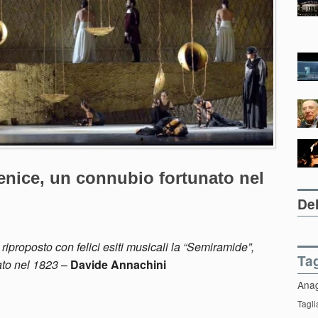
enice, un connubio fortunato nel
Del
riproposto con felici esiti musicali la “Semiramide”,
Ta
ato nel 1823
–
Davide Annachini
Ana
Tagli