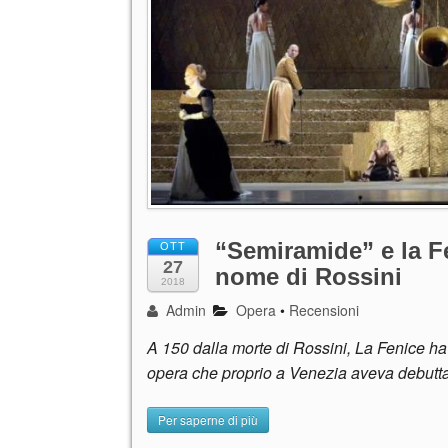
“Semiramide” e la F
OTT
27
nome di Rossini
2018
Admin
Opera
•
Recensioni
A 150 dalla morte di Rossini, La Fenice ha 
opera che proprio a Venezia aveva debutt
Per saperne di più