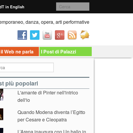
dT in English
emporaneo, danza, opera, arti performative
 il Web ne parla
I Post di Palazzi
t più popolari
L'amante di Pinter nell'intrico
dell'io
Quando Modena diventa l’Egitto
per Cesare e Cleopatra
L’Arena inaugura con Un ballo in