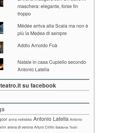
maschera: elegante, forse fin
troppo
Médée arriva alla Scala ma non è
più la Medea di sempre
Addio Arnoldo Foà
Natale in casa Cupiello secondo
Antonio Latella
teatro.it su facebook
gs
Antonio Latella
goor
anna netrebko
Antonio
arini
arena di verona
Arturo Cirillo
Babilonia Teatri