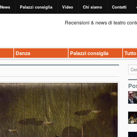
News
Palazzi consiglia
Video
Chi siamo
Contatti
Recensioni & news di teatro cont
Danza
Palazzi consiglia
Tutto
Pos