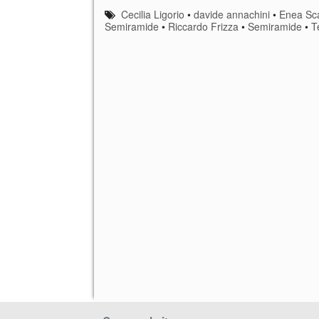
Cecilia Ligorio
•
davide annachini
•
Enea Sc
Semiramide
•
Riccardo Frizza
•
Semiramide
•
T