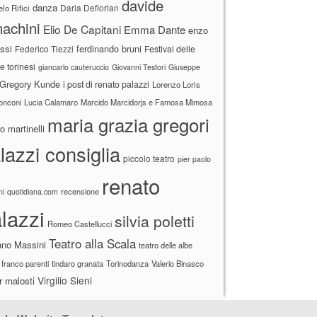
davide
danza
Daria Deflorian
lo Rifici
achini
Elio De Capitani
Emma Dante
enzo
ssi
ferdinando bruni
Federico Tiezzi
Festival delle
ne torinesi
giancarlo cauteruccio
Giovanni Testori
Giuseppe
Gregory Kunde
i post di renato palazzi
Lorenzo Loris
ronconi
Lucia Calamaro
Marcido Marcidorjs e Famosa Mimosa
maria grazia gregori
 martinelli
lazzi consiglia
piccolo teatro
pier paolo
renato
recensione
ni
quotidiana.com
lazzi
silvia poletti
Romeo Castellucci
Teatro alla Scala
ano Massini
teatro delle albe
 franco parenti
tindaro granata
Torinodanza
Valerio Binasco
Virgilio Sieni
r malosti