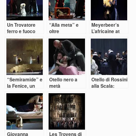
Un Trovatore
“Alla meta” e
Meyerbeer’s
ferro e fuoco
oltre
L’africaine at
spopola alla
Teatro La
Fenice
Fenice in Venice
“Semiramide” e
Otello nero a
Otello di Rossini
la Fenice, un
metà
alla Scala:
connubio
un’occasione in
fortunato nel
parte mancata
nome di Rossini
Giovanna
Les Troyens di