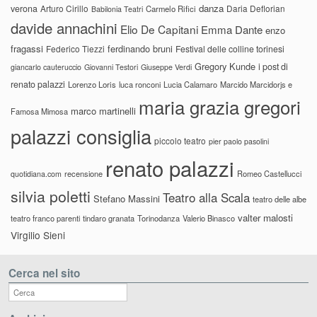
danza
verona
Arturo Cirillo
Daria Deflorian
Carmelo Rifici
Babilonia Teatri
davide annachini
Elio De Capitani
Emma Dante
enzo
fragassi
ferdinando bruni
Federico Tiezzi
Festival delle colline torinesi
Gregory Kunde
i post di
giancarlo cauteruccio
Giovanni Testori
Giuseppe Verdi
renato palazzi
Lorenzo Loris
luca ronconi
Lucia Calamaro
Marcido Marcidorjs e
maria grazia gregori
marco martinelli
Famosa Mimosa
palazzi consiglia
piccolo teatro
pier paolo pasolini
renato palazzi
recensione
Romeo Castellucci
quotidiana.com
silvia poletti
Teatro alla Scala
Stefano Massini
teatro delle albe
valter malosti
teatro franco parenti
tindaro granata
Torinodanza
Valerio Binasco
Virgilio Sieni
Cerca nel sito