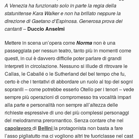
A Venezia ha funzionato solo in parte la regia della
statunitense Kara Walker e non ha brillato neppure la
direzione di Gaetano d’Espinosa. Generosa prova dei
cantanti
–
Duccio Anselmi
Mettere in scena un’opera come
Norma
non è una
passeggiata per nessun teatro, tanto più in momenti come
questi, in cui è davvero difficile poter parlare di grandi
interpreti in circolazione. Nessuno si illude di ritrovare le
Callas, le Caballé o le Sutherland del bel tempo che fu,
certo è che i tentativi di abbordare un ruolo al top dei sogni
sopranili – come potrebbe esserlo Otello per i tenori – vede
sempre più operazioni di compromesso tra vocalità impari
alla parte e personalità non sempre all’altezza delle
richieste espressive di uno dei più complessi personaggi
del melodramma preromantico. Senza contare che nel
capolavoro
di
Bellini
la protagonista non basta a fare
l’asso pigliatutto ma ci vogliono altri tre fuoriclasse nel cast