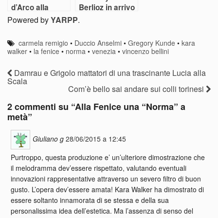
d’Arco alla
Berlioz in arrivo
Scala
alla Scala
Powered by
YARPP
.
carmela remigio
•
Duccio Anselmi
•
Gregory Kunde
•
kara
walker
•
la fenice
•
norma
•
venezia
•
vincenzo bellini
Damrau e Grigolo mattatori di una trascinante Lucia alla
Scala
Com’è bello sai andare sui colli torinesi
2 commenti su “
Alla Fenice una “Norma” a
metà
”
Giuliano g
28/06/2015 a 12:45
Purtroppo, questa produzione e’ un’ulteriore dimostrazione che
il melodramma dev’essere rispettato, valutando eventuali
innovazioni rappresentative attraverso un severo filtro di buon
gusto. L’opera dev’essere amata! Kara Walker ha dimostrato di
essere soltanto innamorata di se stessa e della sua
personalissima idea dell’estetica. Ma l’assenza di senso del