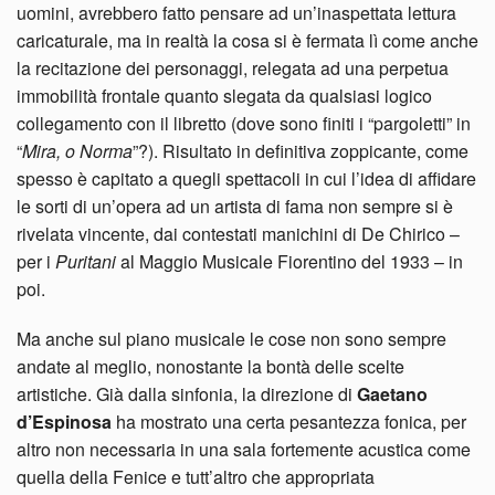
uomini, avrebbero fatto pensare ad un’inaspettata lettura
caricaturale, ma in realtà la cosa si è fermata lì come anche
la recitazione dei personaggi, relegata ad una perpetua
immobilità frontale quanto slegata da qualsiasi logico
collegamento con il libretto (dove sono finiti i “pargoletti” in
“
Mira, o Norma
”?). Risultato in definitiva zoppicante, come
spesso è capitato a quegli spettacoli in cui l’idea di affidare
le sorti di un’opera ad un artista di fama non sempre si è
rivelata vincente, dai contestati manichini di De Chirico –
per i
Puritani
al Maggio Musicale Fiorentino del 1933 – in
poi.
Ma anche sul piano musicale le cose non sono sempre
andate al meglio, nonostante la bontà delle scelte
artistiche. Già dalla sinfonia, la direzione di
Gaetano
d’Espinosa
ha mostrato una certa pesantezza fonica, per
altro non necessaria in una sala fortemente acustica come
quella della Fenice e tutt’altro che appropriata