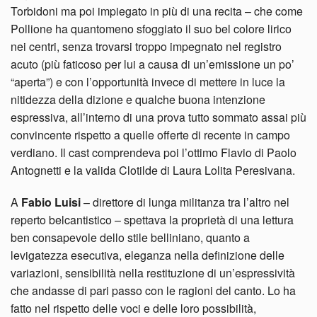
Torbidoni ma poi impiegato in più di una recita – che come
Pollione ha quantomeno sfoggiato il suo bel colore lirico
nei centri, senza trovarsi troppo impegnato nel registro
acuto (più faticoso per lui a causa di un’emissione un po’
“aperta”) e con l’opportunità invece di mettere in luce la
nitidezza della dizione e qualche buona intenzione
espressiva, all’interno di una prova tutto sommato assai più
convincente rispetto a quelle offerte di recente in campo
verdiano. Il cast comprendeva poi l’ottimo Flavio di Paolo
Antognetti e la valida Clotilde di Laura Lolita Peresivana.
A
Fabio Luisi
– direttore di lunga militanza tra l’altro nel
reperto belcantistico – spettava la proprietà di una lettura
ben consapevole dello stile belliniano, quanto a
levigatezza esecutiva, eleganza nella definizione delle
variazioni, sensibilità nella restituzione di un’espressività
che andasse di pari passo con le ragioni del canto. Lo ha
fatto nel rispetto delle voci e delle loro possibilità,