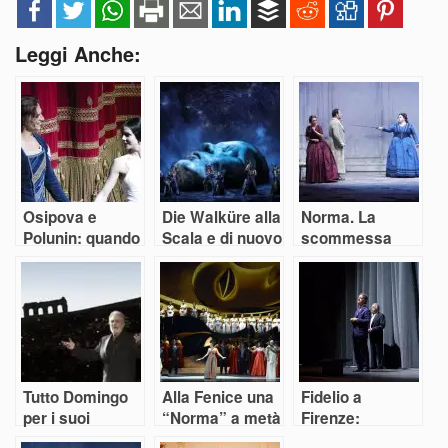
Leggi Anche:
Osipova e
Die Walküre alla
Norma. La
Polunin: quando
Scala e di nuovo
scommessa
il proprio
il successo è
vinta dei teatri
destino è la
tutto di Soddy
emiliani
danza
Tutto Domingo
Alla Fenice una
Fidelio a
per i suoi
“Norma” a metà
Firenze:
cinquant’anni in
nonostante tutto