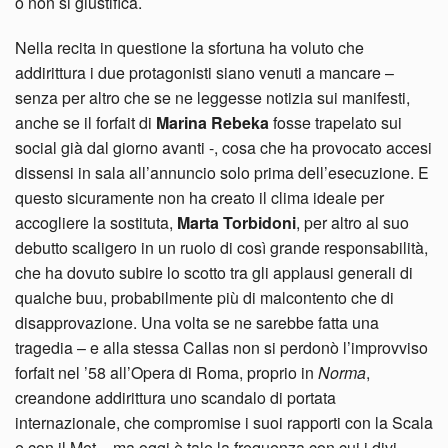
o non si giustifica.
Nella recita in questione la sfortuna ha voluto che
addirittura i due protagonisti siano venuti a mancare –
senza per altro che se ne leggesse notizia sui manifesti,
anche se il forfait di
Marina Rebeka
fosse trapelato sui
social già dal giorno avanti -, cosa che ha provocato accesi
dissensi in sala all’annuncio solo prima dell’esecuzione. E
questo sicuramente non ha creato il clima ideale per
accogliere la sostituta,
Marta Torbidoni
, per altro al suo
debutto scaligero in un ruolo di così grande responsabilità,
che ha dovuto subire lo scotto tra gli applausi generali di
qualche buu, probabilmente più di malcontento che di
disapprovazione. Una volta se ne sarebbe fatta una
tragedia – e alla stessa Callas non si perdonò l’improvviso
forfait nel ’58 all’Opera di Roma, proprio in
Norma
,
creandone addirittura uno scandalo di portata
internazionale, che compromise i suoi rapporti con la Scala
e con il Met – ma oggi è tale la frequenza con cui i divi