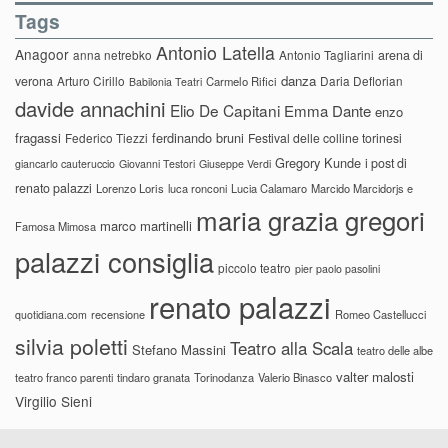
Tags
Antonio Latella
Anagoor
anna netrebko
Antonio Tagliarini
arena di
danza
verona
Arturo Cirillo
Daria Deflorian
Carmelo Rifici
Babilonia Teatri
davide annachini
Elio De Capitani
Emma Dante
enzo
fragassi
ferdinando bruni
Federico Tiezzi
Festival delle colline torinesi
Gregory Kunde
i post di
giancarlo cauteruccio
Giovanni Testori
Giuseppe Verdi
renato palazzi
Lorenzo Loris
luca ronconi
Lucia Calamaro
Marcido Marcidorjs e
maria grazia gregori
marco martinelli
Famosa Mimosa
palazzi consiglia
piccolo teatro
pier paolo pasolini
renato palazzi
recensione
Romeo Castellucci
quotidiana.com
silvia poletti
Teatro alla Scala
Stefano Massini
teatro delle albe
valter malosti
teatro franco parenti
tindaro granata
Torinodanza
Valerio Binasco
Virgilio Sieni