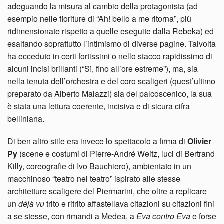
adeguando la misura al cambio della protagonista (ad
esempio nelle fioriture di “Ah! bello a me ritorna”, più
ridimensionate rispetto a quelle eseguite dalla Rebeka) ed
esaltando soprattutto l’intimismo di diverse pagine. Talvolta
ha ecceduto in certi fortissimi o nello stacco rapidissimo di
alcuni incisi brillanti (“Sì, fino all’ore estreme”), ma, sia
nella tenuta dell’orchestra e del coro scaligeri (quest’ultimo
preparato da Alberto Malazzi) sia del palcoscenico, la sua
è stata una lettura coerente, incisiva e di sicura cifra
belliniana.
Di ben altro stile era invece lo spettacolo a firma di
Olivier
Py
(scene e costumi di Pierre-André Weitz, luci di Bertrand
Killy, coreografie di Ivo Bauchiero), ambientato in un
macchinoso “teatro nel teatro” ispirato alle stesse
architetture scaligere del Piermarini, che oltre a replicare
un
déjà vu
trito e ritrito affastellava citazioni su citazioni fini
a se stesse, con rimandi a Medea, a
Eva contro Eva
e forse