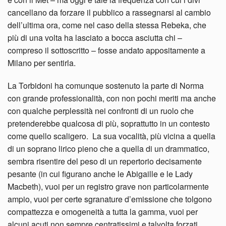
cancellano da forzare il pubblico a rassegnarsi al cambio
dell’ultima ora, come nel caso della stessa Rebeka, che
più di una volta ha lasciato a bocca asciutta chi –
compreso il sottoscritto – fosse andato appositamente a
Milano per sentirla.
La Torbidoni ha comunque sostenuto la parte di Norma
con grande professionalità, con non pochi meriti ma anche
con qualche perplessità nei confronti di un ruolo che
pretenderebbe qualcosa di più, soprattutto in un contesto
come quello scaligero. La sua vocalità, più vicina a quella
di un soprano lirico pieno che a quella di un drammatico,
sembra risentire del peso di un repertorio decisamente
pesante (in cui figurano anche le Abigaille e le Lady
Macbeth), vuoi per un registro grave non particolarmente
ampio, vuoi per certe sgranature d’emissione che tolgono
compattezza e omogeneità a tutta la gamma, vuoi per
alcuni acuti non sempre centratissimi e talvolta forzati,