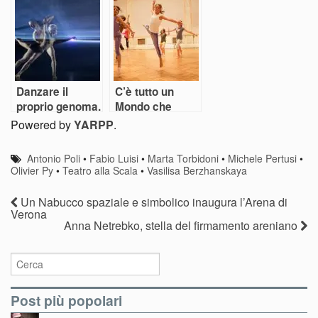
Arena
vince la musica
Danzare il
C’è tutto un
proprio genoma.
Mondo che
La ricerca
danza alla
Powered by
YARPP
.
estrema di
Biennale di
Wayne
Sieni
Antonio Poli
•
Fabio Luisi
•
Marta Torbidoni
•
Michele Pertusi
•
McGregor
Olivier Py
•
Teatro alla Scala
•
Vasilisa Berzhanskaya
Un Nabucco spaziale e simbolico inaugura l’Arena di
Verona
Anna Netrebko, stella del firmamento areniano
Post più popolari