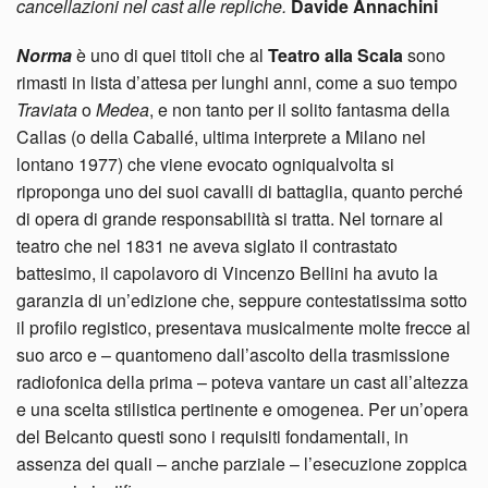
cancellazioni nel cast alle repliche.
Davide Annachini
Norma
è uno di quei titoli che al
Teatro alla Scala
sono
rimasti in lista d’attesa per lunghi anni, come a suo tempo
Traviata
o
Medea
, e non tanto per il solito fantasma della
Callas (o della Caballé, ultima interprete a Milano nel
lontano 1977) che viene evocato ogniqualvolta si
riproponga uno dei suoi cavalli di battaglia, quanto perché
di opera di grande responsabilità si tratta. Nel tornare al
teatro che nel 1831 ne aveva siglato il contrastato
battesimo, il capolavoro di Vincenzo Bellini ha avuto la
garanzia di un’edizione che, seppure contestatissima sotto
il profilo registico, presentava musicalmente molte frecce al
suo arco e – quantomeno dall’ascolto della trasmissione
radiofonica della prima – poteva vantare un cast all’altezza
e una scelta stilistica pertinente e omogenea. Per un’opera
del Belcanto questi sono i requisiti fondamentali, in
assenza dei quali – anche parziale – l’esecuzione zoppica