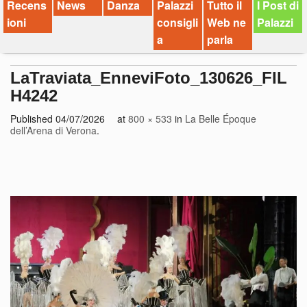
Recens
News
Danza
Palazzi
Tutto il
I Post di
ioni
consigli
Web ne
Palazzi
a
parla
LaTraviata_EnneviFoto_130626_FIL
H4242
Published
04/07/2026
at
800 × 533
in
La Belle Époque
dell’Arena di Verona
.