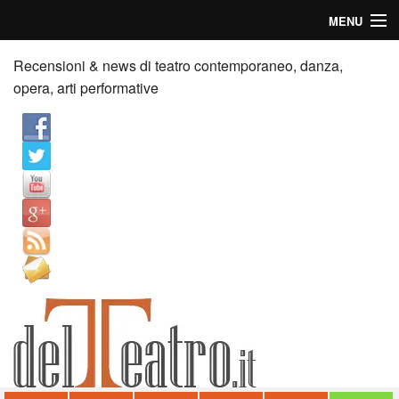
MENU
Home
Recensioni & news di teatro contemporaneo, danza,
opera, arti performative
Recensioni
Anticipazioni
News
Palazzi consiglia
Video
Chi siamo
Contatti
dT in English