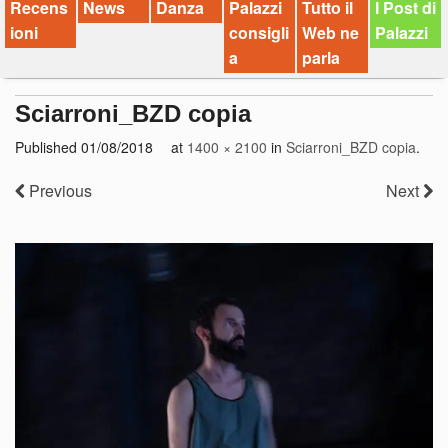
Recens
News
Danza
Palazzi
Tutto il
I Post di
ioni
consigli
Web ne
Palazzi
a
parla
Sciarroni_BZD copia
Published
01/08/2018
at
1400 × 2100
in
Sciarroni_BZD copia
.
Previous
Next