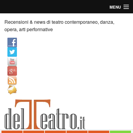
MENU
Home
Recensioni & news di teatro contemporaneo, danza,
opera, arti performative
Recensioni
Anticipazioni
News
Palazzi consiglia
Video
Chi siamo
Contatti
dT in English