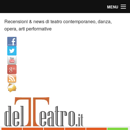
MENU
Home
Recensioni & news di teatro contemporaneo, danza,
opera, arti performative
Recensioni
Anticipazioni
News
Palazzi consiglia
Video
Chi siamo
Contatti
dT in English