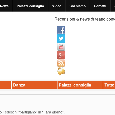
News
Palazzi consiglia
Video
Chi siamo
Contatti
Recensioni & news di teatro cont
Danza
Palazzi consiglia
Tutto
o Tedeschi “partigiano” in “Farà giorno”
.