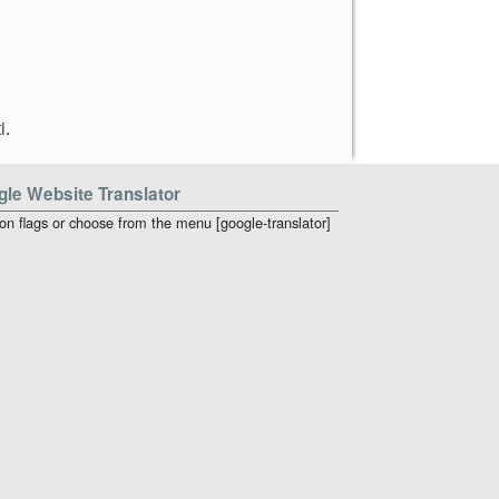
i
.
le Website Translator
 on flags or choose from the menu [google-translator]