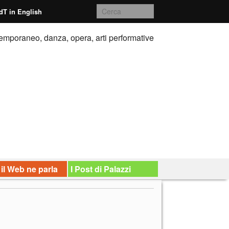
dT in English
emporaneo, danza, opera, arti performative
 il Web ne parla
I Post di Palazzi