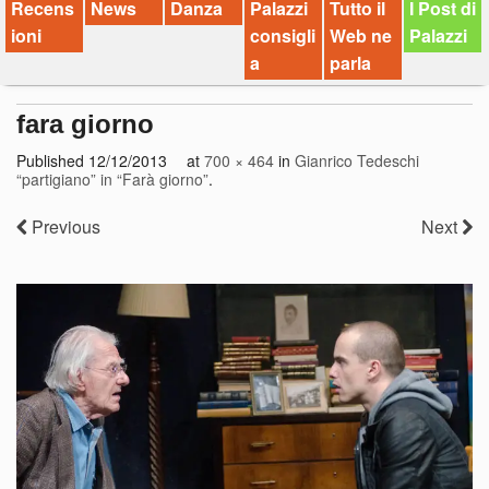
Recens
News
Danza
Palazzi
Tutto il
I Post di
ioni
consigli
Web ne
Palazzi
a
parla
fara giorno
Published
12/12/2013
at
700 × 464
in
Gianrico Tedeschi
“partigiano” in “Farà giorno”
.
Previous
Next