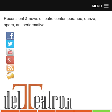
MENU
Home
Recensioni & news di teatro contemporaneo, danza,
opera, arti performative
Recensioni
Anticipazioni
News
Palazzi consiglia
Video
Chi siamo
Contatti
dT in English