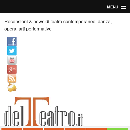
MENU
Home
Recensioni & news di teatro contemporaneo, danza,
opera, arti performative
Recensioni
Anticipazioni
News
Palazzi consiglia
Video
Chi siamo
Contatti
dT in English