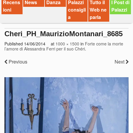
Recens
News
Danza
Palazzi
Tutto il
I Post di
ioni
consigli
Web ne
Palazzi
a
parla
Cheri_PH_MaurizioMontanari_8685
Published
14/06/2014
at
1000 × 1500
in
Forte come la morte
l’amore di Alessandra Ferri per il suo Chéri
.
Previous
Next