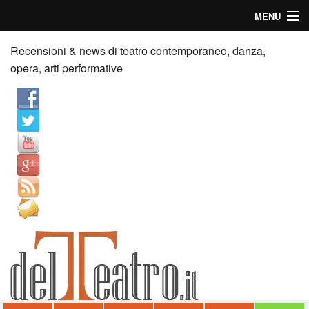
MENU
Home
Recensioni & news di teatro contemporaneo, danza,
opera, arti performative
Recensioni
Anticipazioni
News
Palazzi consiglia
Video
Chi siamo
Contatti
dT in English