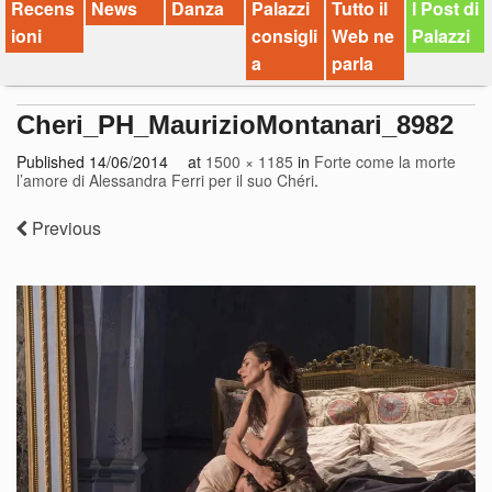
Recens
News
Danza
Palazzi
Tutto il
I Post di
ioni
consigli
Web ne
Palazzi
a
parla
Cheri_PH_MaurizioMontanari_8982
Published
14/06/2014
at
1500 × 1185
in
Forte come la morte
l’amore di Alessandra Ferri per il suo Chéri
.
Previous