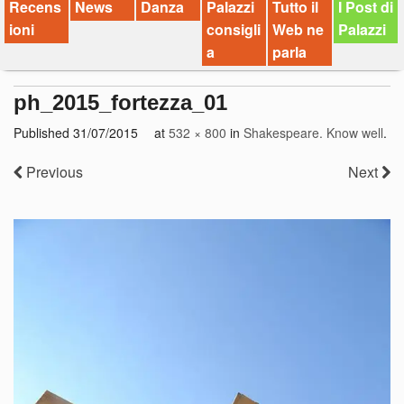
Recens
News
Danza
Palazzi
Tutto il
I Post di
ioni
consigli
Web ne
Palazzi
a
parla
ph_2015_fortezza_01
Published
31/07/2015
at
532 × 800
in
Shakespeare. Know well
.
Previous
Next