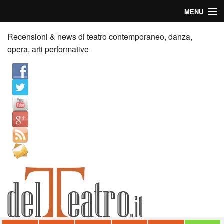
MENU
Home
Recensioni & news di teatro contemporaneo, danza,
opera, arti performative
Recensioni
Anticipazioni
News
Palazzi consiglia
Video
Chi siamo
Contatti
dT in English