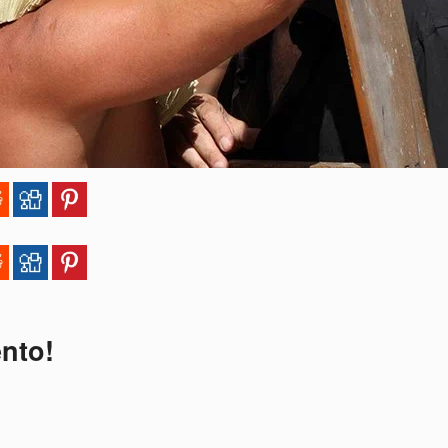
ento!