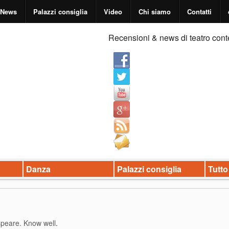
News
Palazzi consiglia
Video
Chi siamo
Contatti
Recensioni & news di teatro cont
Danza
Palazzi consiglia
Tutto
peare. Know well
.