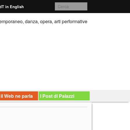
dT in English
emporaneo, danza, opera, arti performative
 il Web ne parla
I Post di Palazzi