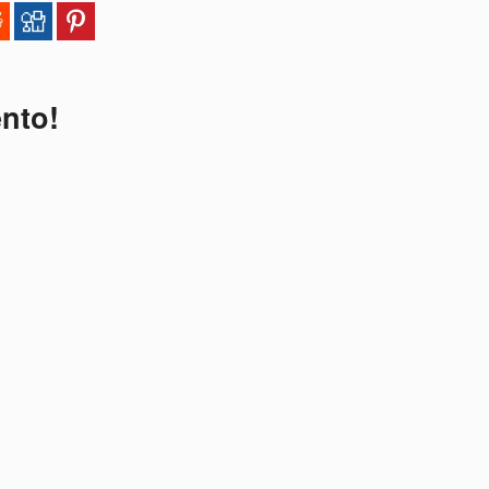
ento!