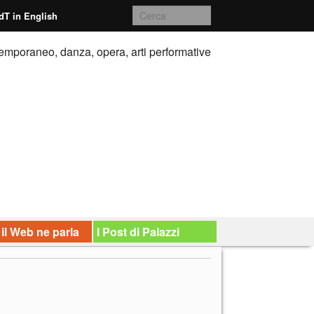
dT in English
emporaneo, danza, opera, arti performative
 il Web ne parla
I Post di Palazzi