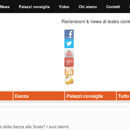
News
Palazzi consiglia
Video
Chi siamo
Contatti
Recensioni & news di teatro cont
Danza
Palazzi consiglia
Tutto
a della danza alla Scala? I suoi talenti
.