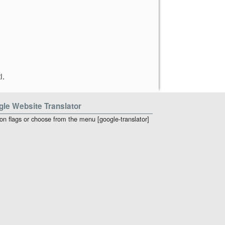
i
.
le Website Translator
 on flags or choose from the menu [google-translator]