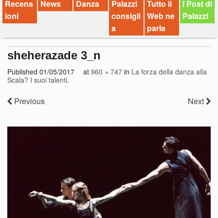
Recens
News
Danza
Palazzi
Tutto il
I Post di
ioni
consigli
Web ne
Palazzi
a
parla
sheherazade 3_n
Published
01/05/2017
at
960 × 747
in
La forza della danza alla
Scala? I suoi talenti
.
Previous
Next