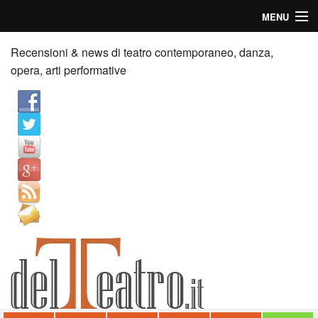
MENU
Home
Recensioni & news di teatro contemporaneo, danza,
opera, arti performative
Recensioni
Anticipazioni
News
Palazzi consiglia
Video
Chi siamo
Contatti
dT in English